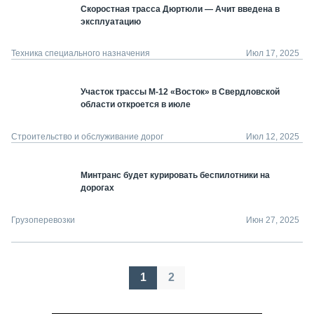
Скоростная трасса Дюртюли — Ачит введена в
эксплуатацию
Техника специального назначения
Июл 17, 2025
Участок трассы М-12 «Восток» в Свердловской
области откроется в июле
Строительство и обслуживание дорог
Июл 12, 2025
Минтранс будет курировать беспилотники на
дорогах
Грузоперевозки
Июн 27, 2025
Пагинация
1
2
записей