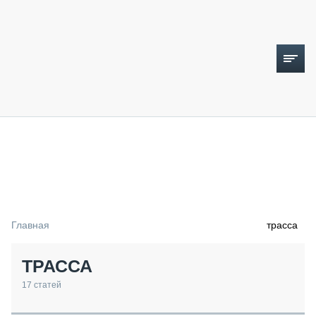
ТОПЛИВНЫЙ КРИЗИС
НОВОСТИ
CTT EXPO 2026
CTT EXPO 2025
КАК ПРОДЛИТЬ ЖИЗНЬ СПЕЦТЕХНИКЕ?
Главная
трасса
АНАЛИТИКА
ОБЗОР РЫНКА
ТРАССА
ТЕХНИКА КРУПНЫМ ПЛАНОМ
ИСПЫТАТЕЛИ
17
статей
ТЕХНОЛОГИИ
ДОРОЖНАЯ ИНДУСТРИЯ