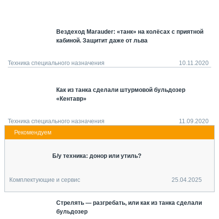
СЕРВИСМЕНЫ
СПЕЦПРОЕКТЫ
Вездеход Marauder: «танк» на колёсах с приятной
МЕРОПРИЯТИЯ
кабиной. Защитит даже от льва
СТАТЬИ ПО КАТЕГОРИЯМ ТЕХНИКИ
О ПРОЕКТЕ
Техника специального назначения
10.11.2020
Как из танка сделали штурмовой бульдозер
«Кентавр»
Техника специального назначения
11.09.2020
Б/у техника: донор или утиль?
Комплектующие и сервис
25.04.2025
Стрелять — разгребать, или как из танка сделали
бульдозер