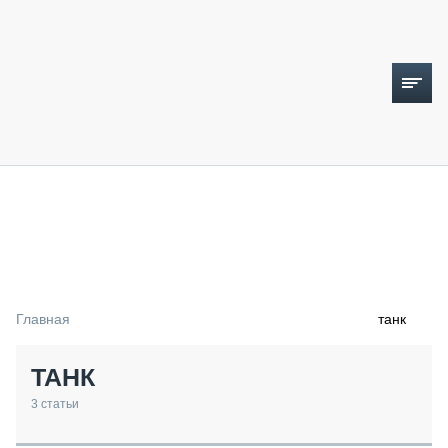
ТОПЛИВНЫЙ КРИЗИС
НОВОСТИ
CTT EXPO 2026
CTT EXPO 2025
КАК ПРОДЛИТЬ ЖИЗНЬ СПЕЦТЕХНИКЕ?
Главная
танк
АНАЛИТИКА
ОБЗОР РЫНКА
ТАНК
ТЕХНИКА КРУПНЫМ ПЛАНОМ
ИСПЫТАТЕЛИ
3
статьи
ТЕХНОЛОГИИ
ДОРОЖНАЯ ИНДУСТРИЯ