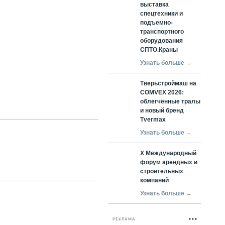
выставка
спецтехники и
подъемно-
транспортного
оборудования
СПТО.Краны
Узнать больше →
Тверьстроймаш на
COMVEX 2026:
облегчённые тралы
и новый бренд
Tvermax
Узнать больше →
X Международный
форум арендных и
строительных
компаний
Узнать больше →
РЕКЛАМА