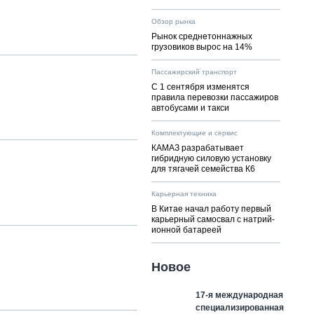
Обзор рынка
Рынок среднетоннажных
грузовиков вырос на 14%
Пассажирский транспорт
С 1 сентября изменятся
правила перевозки пассажиров
автобусами и такси
Комплектующие и сервис
КАМАЗ разрабатывает
гибридную силовую установку
для тягачей семейства К6
Карьерная техника
В Китае начал работу первый
карьерный самосвал с натрий-
ионной батареей
Новое
17-я международная
специализированная