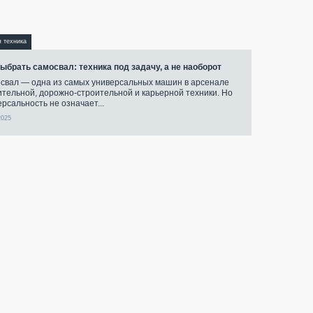
я техника
выбрать самосвал: техника под задачу, а не наоборот
свал — одна из самых универсальных машин в арсенале
ительной, дорожно-строительной и карьерной техники. Но
ерсальность не означает...
2025