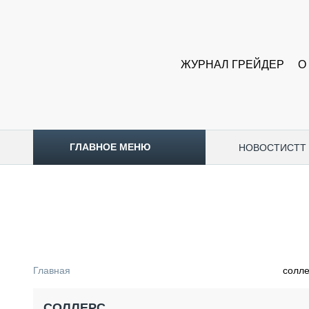
ЖУРНАЛ ГРЕЙДЕР
О
ГЛАВНОЕ МЕНЮ
НОВОСТИ
CTT
ТОПЛИВНЫЙ КРИЗИС
НОВОСТИ
CTT EXPO 2026
CTT EXPO 2025
КАК ПРОДЛИТЬ ЖИЗНЬ СПЕЦТЕХНИКЕ?
Главная
солл
АНАЛИТИКА
ОБЗОР РЫНКА
СОЛЛЕРС