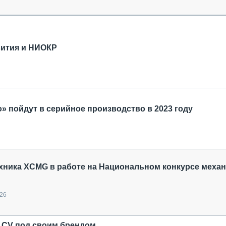
ОБЗОР ПРОШЕДШИХ МЕРОПРИЯТИЙ
КОММУ
БЛИЖАЙШИЕ МЕРОПРИЯТИЯ
ПАССА
СЕЛЬХ
ТЕХНИ
вития и НИОКР
КАРЬЕ
ЛОГИС
АВТОМ
КОМПЛ
» пойдут в серийное производство в 2023 году
хника XCMG в работе на Национальном конкурсе меха
026
LCV под своим брендом