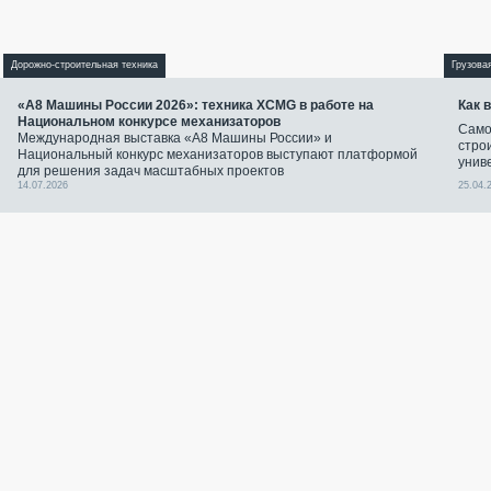
Дорожно-строительная техника
Грузова
«А8 Машины России 2026»: техника XCMG в работе на
Как 
Национальном конкурсе механизаторов
Само
Международная выставка «А8 Машины России» и
стро
Национальный конкурс механизаторов выступают платформой
унив
для решения задач масштабных проектов
14.07.2026
25.04.