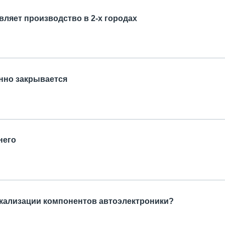
ляет производство в 2-х городах
нно закрывается
него
кализации компонентов автоэлектроники?