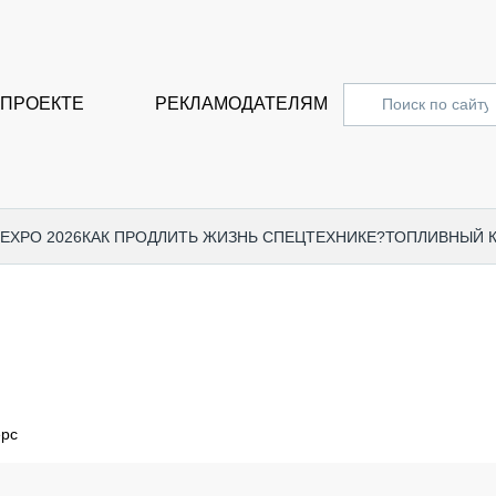
 ПРОЕКТЕ
РЕКЛАМОДАТЕЛЯМ
 EXPO 2026
КАК ПРОДЛИТЬ ЖИЗНЬ СПЕЦТЕХНИКЕ?
ТОПЛИВНЫЙ 
СПЕЦПРОЕКТЫ
СТАТЬ
EXPO CTT 2024
ДОРОЖ
EXPO CTT 2023
ГРУЗО
EXPO CTT 2022
КОММЕ
ерс
КОМТРАНС 2021
ПОДЪЁ
МЕРОПРИЯТИЯ
ПРИЦЕ