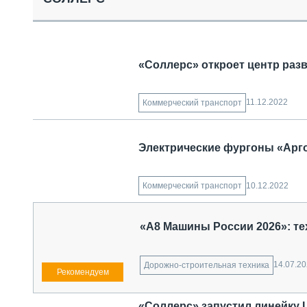
СПЕЦТЕХНИКА И ТРАНСПОРТ
ГРУЗОПЕРЕВОЗКИ
ФИНАНСЫ, ЛИЗИНГ, СТРАХОВАНИЕ
ТЕХНИКА КРУПНЫМ ПЛАНОМ
«Соллерс» откроет центр раз
ИСПЫТАТЕЛИ
ТЕХНОЛОГИИ
ДОРОЖНАЯ ИНДУСТРИЯ
11.12.2022
Коммерческий транспорт
СЕРВИСМЕНЫ
Электрические фургоны «Арго
10.12.2022
Коммерческий транспорт
«А8 Машины России 2026»: те
14.07.2
Дорожно-строительная техника
«Соллерс» запустил линейку 