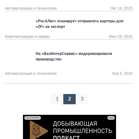
Автоматизация и технологии
Окт 19, 2020
«РосАЛит» планирует отправлять картеры для
«ZF» на экспорт
Комплектующие и сервис
Июл 28, 2020
На «ВазИнтерСервис» модернизировали
производство
Автоматизация и технологии
Апр 6, 2020
Пагинация
1
2
3
записей
РЕКЛАМА