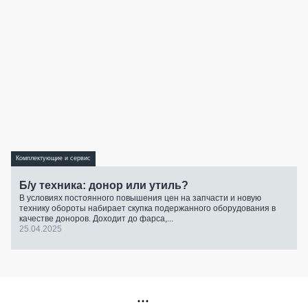
Комплектующие и сервис
Б/у техника: донор или утиль?
В условиях постоянного повышения цен на запчасти и новую
технику обороты набирает скупка подержанного оборудования в
качестве доноров. Доходит до фарса,...
25.04.2025
РЕКЛАМА