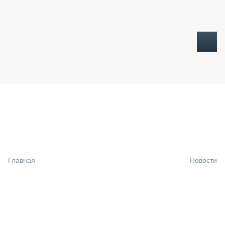
ТОПЛИВНЫЙ КРИЗИС
НОВОСТИ
CTT EXPO 2026
CTT EXPO 2025
КАК ПРОДЛИТЬ ЖИЗНЬ СПЕЦТЕХНИКЕ?
Главная
Новости
АНАЛИТИКА
ОБЗОР РЫНКА
ТЕХНИКА КРУПНЫМ ПЛАНОМ
ИСПЫТАТЕЛИ
ТЕХНОЛОГИИ
ДОРОЖНАЯ ИНДУСТРИЯ