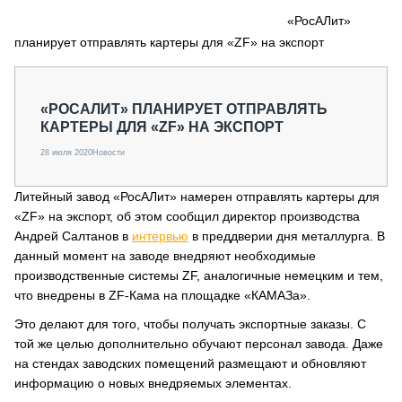
СЕРВИСМЕНЫ
«РосАЛит»
планирует отправлять картеры для «ZF» на экспорт
СПЕЦПРОЕКТЫ
МЕРОПРИЯТИЯ
СТАТЬИ ПО КАТЕГОРИЯМ ТЕХНИКИ
«РОСАЛИТ» ПЛАНИРУЕТ ОТПРАВЛЯТЬ
О ПРОЕКТЕ
КАРТЕРЫ ДЛЯ «ZF» НА ЭКСПОРТ
28 июля 2020
Новости
Литейный завод «РосАЛит» намерен отправлять картеры для
«ZF» на экспорт, об этом сообщил директор производства
Андрей Салтанов в
интервью
в преддверии дня металлурга. В
данный момент на заводе внедряют необходимые
производственные системы ZF, аналогичные немецким и тем,
что внедрены в ZF-Кама на площадке «КАМАЗа».
Это делают для того, чтобы получать экспортные заказы. С
той же целью дополнительно обучают персонал завода. Даже
на стендах заводских помещений размещают и обновляют
информацию о новых внедряемых элементах.