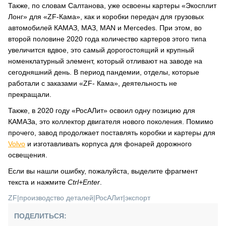
Также, по словам Салтанова, уже освоены картеры «Экосплит
Лонг» для «ZF-Кама», как и коробки передач для грузовых
автомобилей КАМАЗ, МАЗ, MAN и Mercedes. При этом, во
второй половине 2020 года количество картеров этого типа
увеличится вдвое, это самый дорогостоящий и крупный
номенклатурный элемент, который отливают на заводе на
сегодняшний день. В период пандемии, отделы, которые
работали с заказами «ZF- Кама», деятельность не
прекращали.
Также, в 2020 году «РосАЛит» освоил одну позицию для
КАМАЗа, это коллектор двигателя нового поколения. Помимо
прочего, завод продолжает поставлять коробки и картеры для
Vo
l
vo
и изготавливать корпуса для фонарей дорожного
освещения.
Если вы нашли ошибку, пожалуйста, выделите фрагмент
текста и нажмите
Ctrl+Enter
.
ZF
|
производство деталей
|
РосАЛит
|
экспорт
ПОДЕЛИТЬСЯ: