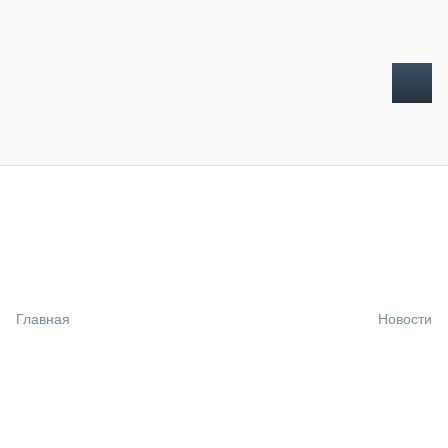
ТОПЛИВНЫЙ КРИЗИС
НОВОСТИ
CTT EXPO 2026
CTT EXPO 2025
КАК ПРОДЛИТЬ ЖИЗНЬ СПЕЦТЕХНИКЕ?
Главная
Новости
АНАЛИТИКА
ОБЗОР РЫНКА
ТЕХНИКА КРУПНЫМ ПЛАНОМ
ИСПЫТАТЕЛИ
ТЕХНОЛОГИИ
ДОРОЖНАЯ ИНДУСТРИЯ