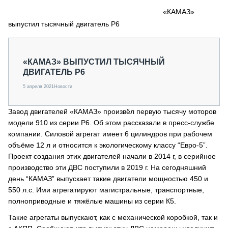
СЕРВИСМЕНЫ
«КАМАЗ»
выпустил тысячный двигатель Р6
СПЕЦПРОЕКТЫ
МЕРОПРИЯТИЯ
СТАТЬИ ПО КАТЕГОРИЯМ ТЕХНИКИ
«КАМАЗ» ВЫПУСТИЛ ТЫСЯЧНЫЙ
О ПРОЕКТЕ
ДВИГАТЕЛЬ Р6
5 апреля 2021
Новости
Завод двигателей «КАМАЗ» произвёл первую тысячу моторов
модели 910 из серии Р6. Об этом рассказали в пресс-службе
компании. Силовой агрегат имеет 6 цилиндров при рабочем
объёме 12 л и относится к экологическому классу “Евро-5”.
Проект создания этих двигателей начали в 2014 г, в серийное
производство эти ДВС поступили в 2019 г. На сегодняшний
день “КАМАЗ” выпускает такие двигатели мощностью 450 и
550 л.с. Ими агрегатируют магистральные, транспортные,
полноприводные и тяжёлые машины из серии К5.
Такие агрегаты выпускают, как с механической коробкой, так и