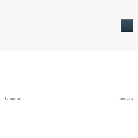
ТОПЛИВНЫЙ КРИЗИС
НОВОСТИ
CTT EXPO 2026
CTT EXPO 2025
КАК ПРОДЛИТЬ ЖИЗНЬ СПЕЦТЕХНИКЕ?
Главная
Новости
АНАЛИТИКА
ОБЗОР РЫНКА
ТЕХНИКА КРУПНЫМ ПЛАНОМ
ИСПЫТАТЕЛИ
ТЕХНОЛОГИИ
ДОРОЖНАЯ ИНДУСТРИЯ