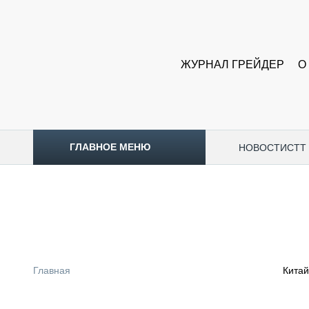
ЖУРНАЛ ГРЕЙДЕР
О
ГЛАВНОЕ МЕНЮ
НОВОСТИ
CTT
ТОПЛИВНЫЙ КРИЗИС
НОВОСТИ
CTT EXPO 2026
CTT EXPO 2025
КАК ПРОДЛИТЬ ЖИЗНЬ СПЕЦТЕХНИКЕ?
Главная
Китай
АНАЛИТИКА
ОБЗОР РЫНКА