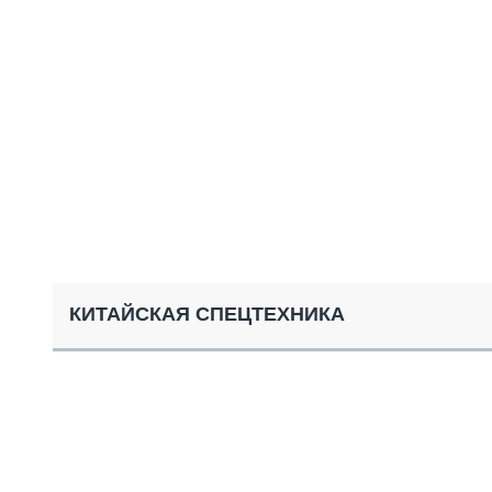
СПЕЦТЕХНИКА И ТРАНСПОРТ
ГРУЗОПЕРЕВОЗКИ
ФИНАНСЫ, ЛИЗИНГ, СТРАХОВАНИЕ
ТЕХНИКА КРУПНЫМ ПЛАНОМ
ИСПЫТАТЕЛИ
ТЕХНОЛОГИИ
ДОРОЖНАЯ ИНДУСТРИЯ
СЕРВИСМЕНЫ
КИТАЙСКАЯ СПЕЦТЕХНИКА