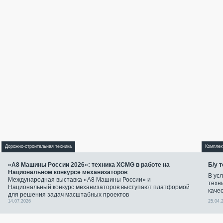
Дорожно-строительная техника
Комплек
«А8 Машины России 2026»: техника XCMG в работе на
Б/у 
Национальном конкурсе механизаторов
В ус
Международная выставка «А8 Машины России» и
техн
Национальный конкурс механизаторов выступают платформой
качес
для решения задач масштабных проектов
14.07.2026
25.04.