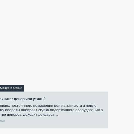
тующие и сервис
техника: донор или утиль?
ловиях постоянного повышения цен на запчасти и новую
ику обороты набирает скупка подержанного оборудования в
тве доноров. Доходит до фарса,...
2025