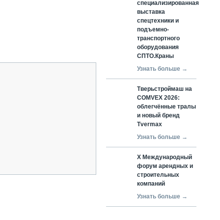
специализированная
выставка
спецтехники и
подъемно-
транспортного
оборудования
СПТО.Краны
Узнать больше →
Тверьстроймаш на
COMVEX 2026:
облегчённые тралы
и новый бренд
Tvermax
Узнать больше →
X Международный
форум арендных и
строительных
компаний
Узнать больше →