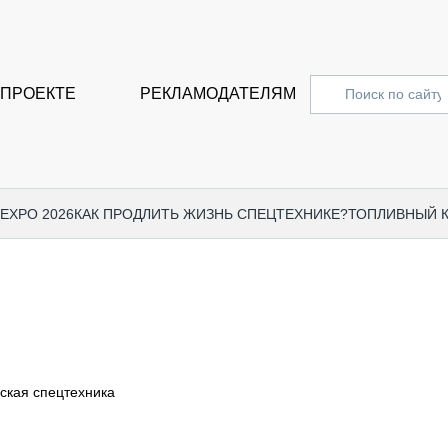
 ПРОЕКТЕ
РЕКЛАМОДАТЕЛЯМ
 EXPO 2026
КАК ПРОДЛИТЬ ЖИЗНЬ СПЕЦТЕХНИКЕ?
ТОПЛИВНЫЙ 
СПЕЦПРОЕКТЫ
СТАТЬ
EXPO CTT 2024
ДОРОЖ
EXPO CTT 2023
ГРУЗО
EXPO CTT 2022
КОММЕ
ская спецтехника
КОМТРАНС 2021
ПОДЪЁ
МЕРОПРИЯТИЯ
ПРИЦЕ