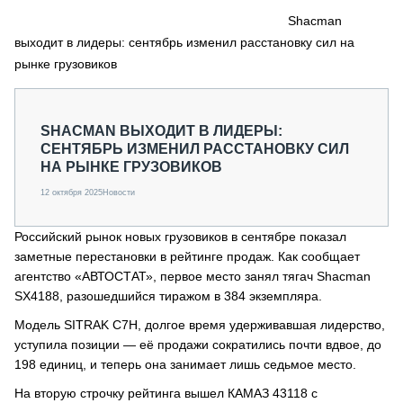
СЕРВИСМЕНЫ
Shacman
выходит в лидеры: сентябрь изменил расстановку сил на
СПЕЦПРОЕКТЫ
МЕРОПРИЯТИЯ
рынке грузовиков
СТАТЬИ ПО КАТЕГОРИЯМ ТЕХНИКИ
О ПРОЕКТЕ
SHACMAN ВЫХОДИТ В ЛИДЕРЫ:
СЕНТЯБРЬ ИЗМЕНИЛ РАССТАНОВКУ СИЛ
НА РЫНКЕ ГРУЗОВИКОВ
12 октября 2025
Новости
Российский рынок новых грузовиков в сентябре показал
заметные перестановки в рейтинге продаж. Как сообщает
агентство «АВТОСТАТ», первое место занял тягач Shacman
SX4188, разошедшийся тиражом в 384 экземпляра.
Модель SITRAK C7H, долгое время удерживавшая лидерство,
уступила позиции — её продажи сократились почти вдвое, до
198 единиц, и теперь она занимает лишь седьмое место.
На вторую строчку рейтинга вышел КАМАЗ 43118 с