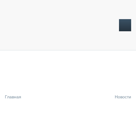
ТОПЛИВНЫЙ КРИЗИС
НОВОСТИ
CTT EXPO 2026
CTT EXPO 2025
КАК ПРОДЛИТЬ ЖИЗНЬ СПЕЦТЕХНИКЕ?
Главная
Новости
АНАЛИТИКА
ОБЗОР РЫНКА
ТЕХНИКА КРУПНЫМ ПЛАНОМ
ИСПЫТАТЕЛИ
ТЕХНОЛОГИИ
ДОРОЖНАЯ ИНДУСТРИЯ