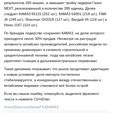
результатом 305 машин, а замыкает тройку лидеров Газон
NEXT, реализованный в количестве 285 единиц. Далее
следуют КАМАЗ 65115 (252 шт.), КАМАЗ 54901 (219 шт.), FAW
J6 (199 шт.), Shacman SX3318 (127 шт.), Валдай 45 (116 шт.) и
Howo 1167 (114 шт.).
По брендам лидерство сохраняет КАМАЗ, на долю которого
приходится около 30% продаж. Несмотря на растущую
активность китайских производителей, российские модели по-
прежнему доминируют в сегменте строительной и
среднетоннажной техники, тогда как китайские тягачи
укрепляют позиции в дальнемагистральных перевозках.
Такая динамика показывает, что рынок продолжает адаптацию
к новым условиям: доля импорта постепенно
стабилизируется, а конкуренция между отечественными и
китайскими марками становится всё более острой.
Если вы нашли ошибку, пожалуйста, выделите фрагмент
текста и нажмите
Ctrl+Enter
.
howo
|
Shacman
|
Sitrak
|
ГАЗ
|
КАМАЗ