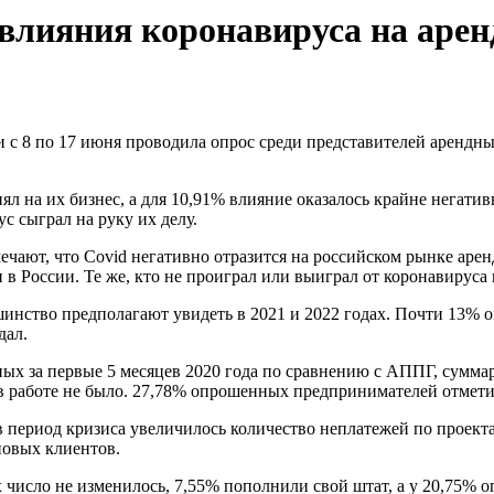
влияния коронавируса на арен
 с 8 по 17 июня проводила опрос среди представителей арендны
ял на их бизнес, а для 10,91% влияние оказалось крайне негат
с сыграл на руку их делу.
ечают, что Covid негативно отразится на российском рынке арен
и в России. Те же, кто не проиграл или выиграл от коронавирус
нство предполагают увидеть в 2021 и 2022 годах. Почти 13% оп
дал.
ных за первые 5 месяцев 2020 года по сравнению с АППГ, сумма
 в работе не было. 27,78% опрошенных предпринимателей отмет
в период кризиса увеличилось количество неплатежей по проект
новых клиентов.
х число не изменилось, 7,55% пополнили свой штат, а у 20,75% 