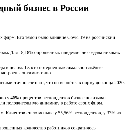
дный бизнес в России
х фирм. Его темой было влияние Covid-19 на российский
ивным. Для 18,18% опрошенных пандемия не создала никаких
ды в целом. Те, кто потерпел максимально тяжёлые
а настроены оптимистично.
тимистично считают, что он вернётся в норму до конца 2020-
рно у 46% процентов респондентов бизнес показывал
или положительную динамику в работе своих фирм.
ам. Клиентов стало меньше у 55,56% респондентов, у 33% их
опрошенных количество работников сократилось.