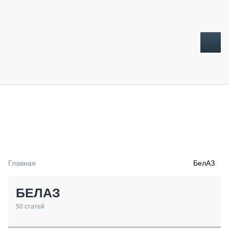
ТОПЛИВНЫЙ КРИЗИС
НОВОСТИ
CTT EXPO 2026
CTT EXPO 2025
КАК ПРОДЛИТЬ ЖИЗНЬ СПЕЦТЕХНИКЕ?
Главная
БелАЗ
АНАЛИТИКА
ОБЗОР РЫНКА
БЕЛАЗ
ТЕХНИКА КРУПНЫМ ПЛАНОМ
ИСПЫТАТЕЛИ
50
статей
ТЕХНОЛОГИИ
ДОРОЖНАЯ ИНДУСТРИЯ