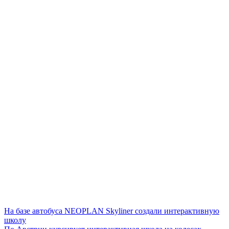
На базе автобуса NEOPLAN Skyliner создали интерактивную
школу