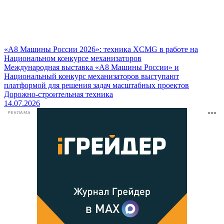
«А8 Машины России 2026»: техника XCMG в работе на
Национальном конкурсе механизаторов
Международная выставка «А8 Машины России» и
Национальный конкурс механизаторов выступают
платформой для решения задач масштабных проектов
Дорожно-строительная техника
14.07.2026
РЕКЛАМА