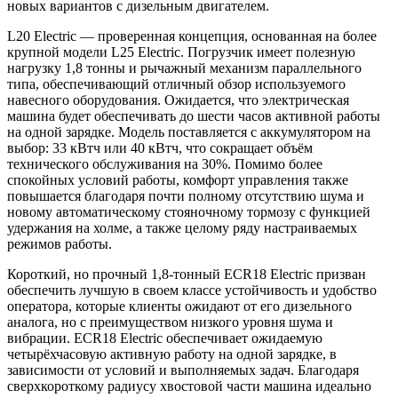
новых вариантов с дизельным двигателем.
L20 Electric — проверенная концепция, основанная на более
крупной модели L25 Electric. Погрузчик имеет полезную
нагрузку 1,8 тонны и рычажный механизм параллельного
типа, обеспечивающий отличный обзор используемого
навесного оборудования. Ожидается, что электрическая
машина будет обеспечивать до шести часов активной работы
на одной зарядке. Модель поставляется с аккумулятором на
выбор: 33 кВтч или 40 кВтч, что сокращает объём
технического обслуживания на 30%. Помимо более
спокойных условий работы, комфорт управления также
повышается благодаря почти полному отсутствию шума и
новому автоматическому стояночному тормозу с функцией
удержания на холме, а также целому ряду настраиваемых
режимов работы.
Короткий, но прочный 1,8-тонный ECR18 Electric призван
обеспечить лучшую в своем классе устойчивость и удобство
оператора, которые клиенты ожидают от его дизельного
аналога, но с преимуществом низкого уровня шума и
вибрации. ECR18 Electric обеспечивает ожидаемую
четырёхчасовую активную работу на одной зарядке, в
зависимости от условий и выполняемых задач. Благодаря
сверхкороткому радиусу хвостовой части машина идеально