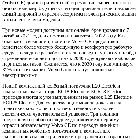
(Volvo CE) демонстрирует своё стремление скорее построить
безопасный мир будущего. Сегодня производитель предлагает
самый широкий в отрасли ассортимент электрических машин
в количестве пяти моделей.
Три новые модели доступны для онлайн-бронирования с 7
октября 2021 года, их поставки начнутся в 2022 году. Как
отмечают в компании, новинки Volvo CE предоставят
клиентам более чистую бесшумную и комфортную рабочую
среду. Последние разработки стали очередным шагом вперёд в
стремлении компании достичь к 2040 году нулевых выбросов
парниковых газов. Ожидается, что к 2030 году как минимум
35% ото всех машин Volvo Group станут полностью
электрическими.
Новый компактный колёсный погрузчик L20 Electric и
компактные экскаваторы EC18 Electric и ECR18 Electric
присоединяются к уже выпущенным на рынок L25 Electric и
ECR25 Electric. Две существующие модели доказали на
практике свою мощь и производительность в более
экологически чувствительной упаковке. Три новинки
представляют собой последнее дополнение к первому в
отрасли обязательству Volvo CE по переводу линейки
компактных колёсных погрузчиков и компактных
экскаваторов на электрические и прекращению разработки