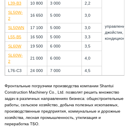
L39-B3
10 800
3 000
2,2
SL50W-
16 650
5 000
3,0
2
управление 
SL50WN
17 100
5 000
3,0
джойстик,
L55-B5
16 500
5 000
3,3
кондиционе
SL60W
19 500
6 000
3,5
SL60W-
21 000
6 000
4,0
2
L76-C3
24 000
7 000
4,5
Фронтальные погрузчики производства компании Shantui
Construction Machinery Co., Ltd. позволят решить множество
задач в различных направлениях бизнеса: общестроительные
работы, сельское хозяйство, добыча полезных ископаемых,
производственные предприятия, коммунальные и дорожные
хозяйства, лесная промышленность, утилизация и
переработка ТБО.