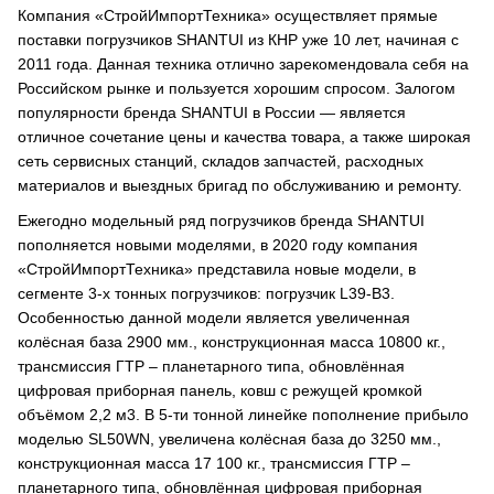
Компания «СтройИмпортТехника» осуществляет прямые
поставки погрузчиков SHANTUI из КНР уже 10 лет, начиная с
2011 года. Данная техника отлично зарекомендовала себя на
Российском рынке и пользуется хорошим спросом. Залогом
популярности бренда SHANTUI в России — является
отличное сочетание цены и качества товара, а также широкая
сеть сервисных станций, складов запчастей, расходных
материалов и выездных бригад по обслуживанию и ремонту.
Ежегодно модельный ряд погрузчиков бренда SHANTUI
пополняется новыми моделями, в 2020 году компания
«СтройИмпортТехника» представила новые модели, в
сегменте 3-х тонных погрузчиков: погрузчик L39-B3.
Особенностью данной модели является увеличенная
колёсная база 2900 мм., конструкционная масса 10800 кг.,
трансмиссия ГТР – планетарного типа, обновлённая
цифровая приборная панель, ковш с режущей кромкой
объёмом 2,2 м3. В 5-ти тонной линейке пополнение прибыло
моделью SL50WN, увеличена колёсная база до 3250 мм.,
конструкционная масса 17 100 кг., трансмиссия ГТР –
планетарного типа, обновлённая цифровая приборная