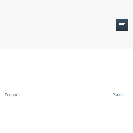
ТОПЛИВНЫЙ КРИЗИС
НОВОСТИ
CTT EXPO 2026
CTT EXPO 2025
КАК ПРОДЛИТЬ ЖИЗНЬ СПЕЦТЕХНИКЕ?
Главная
Рынок
АНАЛИТИКА
ОБЗОР РЫНКА
ТЕХНИКА КРУПНЫМ ПЛАНОМ
ИСПЫТАТЕЛИ
ТЕХНОЛОГИИ
ДОРОЖНАЯ ИНДУСТРИЯ