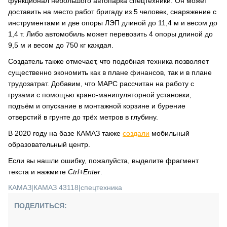
функционал небольшого автопарка спецтехники. Он может
доставить на место работ бригаду из 5 человек, снаряжение c
инструментами и две опоры ЛЭП длиной до 11,4 м и весом до
1,4 т. Либо автомобиль может перевозить 4 опоры длиной до
9,5 м и весом до 750 кг каждая.
Создатель также отмечает, что подобная техника позволяет
существенно экономить как в плане финансов, так и в плане
трудозатрат. Добавим, что МАРС рассчитан на работу с
грузами с помощью крано-манипуляторной установки,
подъём и опускание в монтажной корзине и бурение
отверстий в грунте до трёх метров в глубину.
В 2020 году на базе КАМАЗ также
создали
мобильный
образовательный центр.
Если вы нашли ошибку, пожалуйста, выделите фрагмент
текста и нажмите
Ctrl+Enter
.
КАМАЗ
|
КАМАЗ 43118
|
спецтехника
ПОДЕЛИТЬСЯ: