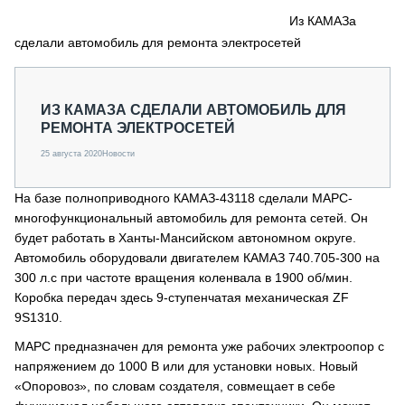
СЕРВИСМЕНЫ
Из КАМАЗа
сделали автомобиль для ремонта электросетей
СПЕЦПРОЕКТЫ
МЕРОПРИЯТИЯ
СТАТЬИ ПО КАТЕГОРИЯМ ТЕХНИКИ
ИЗ КАМАЗА СДЕЛАЛИ АВТОМОБИЛЬ ДЛЯ
О ПРОЕКТЕ
РЕМОНТА ЭЛЕКТРОСЕТЕЙ
25 августа 2020
Новости
На базе полноприводного КАМАЗ-43118 сделали МАРС-
многофункциональный автомобиль для ремонта сетей. Он
будет работать в Ханты-Мансийском автономном округе.
Автомобиль оборудовали двигателем КАМАЗ 740.705-300 на
300 л.с при частоте вращения коленвала в 1900 об/мин.
Коробка передач здесь 9-ступенчатая механическая ZF
9S1310.
МАРС предназначен для ремонта уже рабочих электроопор с
напряжением до 1000 В или для установки новых. Новый
«Опоровоз», по словам создателя, совмещает в себе