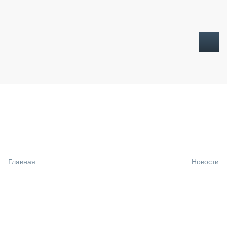
ТОПЛИВНЫЙ КРИЗИС
НОВОСТИ
CTT EXPO 2026
CTT EXPO 2025
КАК ПРОДЛИТЬ ЖИЗНЬ СПЕЦТЕХНИКЕ?
Главная
Новости
АНАЛИТИКА
ОБЗОР РЫНКА
ТЕХНИКА КРУПНЫМ ПЛАНОМ
ИСПЫТАТЕЛИ
ТЕХНОЛОГИИ
ДОРОЖНАЯ ИНДУСТРИЯ