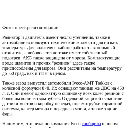
Фото: пресс-релиз компании
Радиатор и двигатель имеют чехлы утепления, также в
автомобиле используют технические жидкости для низких
температур. Для водителя в кабине работает автономный
отопитель, а лобовое стекло тоже имеет собственный
подогрев. АКБ также защищена от мороза. Комплектующие
вроде шлангов и прочих “резинок” здесь также
приспособлены для мороза. Они рассчитаны на температуру
до -60 град., как и тягач в целом.
Также завод выпустил автомобили Iveco-AMT Trakker с
колёсной формулой 8×8. Их оснащают такими же ДВС на 450
л. с. Они имеют односкатную ошиновку всех колёс резиной с
большим количеством зубьев. Отдельной защитой оснастили
датчики мостов и коробку передач, пневмотрубки тормозной
системы, картер мотора и переднего моста, а также задние
фары.
Напомним, что недавно компания Iveco
сообщила
о новом