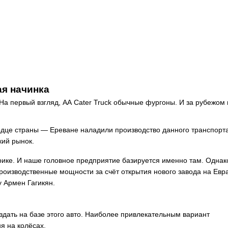
ая начинка
 На первый взгляд, АА Cater Truck обычные фургоны. И за рубежом 
ердце страны — Ереване наладили производство данного транспорта
кий рынок.
ке. И наше головное предприятие базируется именно там. Однак
роизводственные мощности за счёт открытия нового завода на Евр
у Армен Гагикян.
дать на базе этого авто. Наиболее привлекательным вариант
я на колёсах.