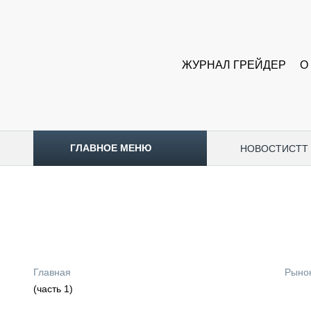
ЖУРНАЛ ГРЕЙДЕР
О
ГЛАВНОЕ МЕНЮ
НОВОСТИ
CTT
ТОПЛИВНЫЙ КРИЗИС
НОВОСТИ
CTT EXPO 2026
CTT EXPO 2025
КАК ПРОДЛИТЬ ЖИЗНЬ СПЕЦТЕХНИКЕ?
Главная
Рыно
АНАЛИТИКА
(часть 1)
ОБЗОР РЫНКА