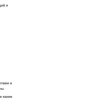
ций и
отами и
ны.
и каким