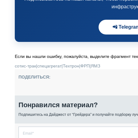
инфрастру
📲 Telegra
Если вы нашли ошибку, пожалуйста, выделите фрагмент те
сотис-трак
|
спецагрегат
|
Техтрон
|
ФРП
|
ЯМЗ
ПОДЕЛИТЬСЯ:
Понравился материал?
Подпишитесь на Дайджест от “Грейдера” и получайте подборку луч