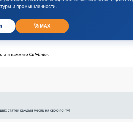
ктуры и промышленности.
m
🚀 MAX
кста и нажмите
Ctrl+Enter
.
ших статей каждый месяц на свою почту!