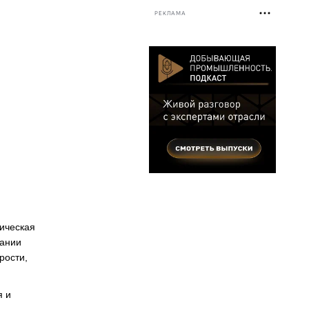
РЕКЛАМА
ическая
пании
рости,
я и