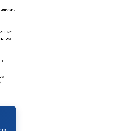
нических
альные
альном
нн
ой
й
рта,