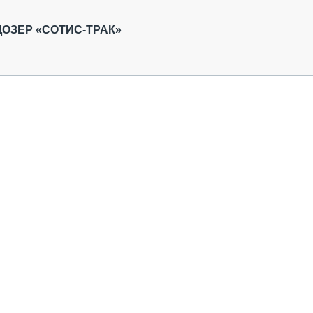
ОБЗОР ПРОШЕДШИХ МЕРОПРИЯТИЙ
КОММУ
БЛИЖАЙШИЕ МЕРОПРИЯТИЯ
ПАССА
ОЗЕР «СОТИС-ТРАК»
СЕЛЬХ
ТЕХНИ
КАРЬЕ
ЛОГИС
АВТОМ
КОМПЛ