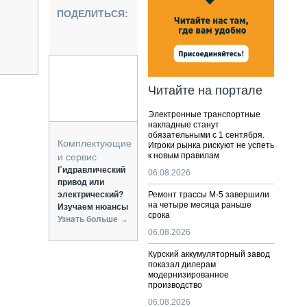
НАЛЬНАЯ ТЕХНИКА
ПОДЕЛИТЬСЯ:
ЖИРСКИЙ ТРАНСПОРТ
ОЗТЕХНИКА
КА СПЕЦИАЛЬНОГО НАЗНАЧЕНИЯ
РНАЯ ТЕХНИКА
Читайте на портале
ТИКА И СКЛАД
Электронные транспортные
АТИЗАЦИЯ И ТЕХНОЛОГИИ
накладные станут
обязательными с 1 сентября.
ЕКТУЮЩИЕ И СЕРВИС
Комплектующие
Игроки рынка рискуют не успеть
к новым правилам
и сервис
Гидравлический
06.08.2026
привод или
электрический?
Ремонт трассы М-5 завершили
на четыре месяца раньше
Изучаем нюансы
срока
Узнать больше →
06.08.2026
Курский аккумуляторный завод
показал дилерам
модернизированное
производство
06.08.2026