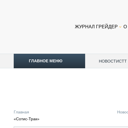
ЖУРНАЛ ГРЕЙДЕР
О
ГЛАВНОЕ МЕНЮ
НОВОСТИ
CTT
ТОПЛИВНЫЙ КРИЗИС
НОВОСТИ
CTT EXPO 2026
CTT EXPO 2025
КАК ПРОДЛИТЬ ЖИЗНЬ СПЕЦТЕХНИКЕ?
Главная
Ново
АНАЛИТИКА
«Сотис-Трак»
ОБЗОР РЫНКА