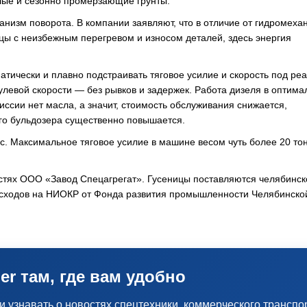
злые и сезонно промерзающие грунты.
анизм поворота. В компании заявляют, что в отличие от гидромеха
цы с неизбежным перегревом и износом деталей, здесь энергия
атически и плавно подстраивать тяговое усилие и скорость под ре
левой скорости — без рывков и задержек. Работа дизеля в оптим
ссии нет масла, а значит, стоимость обслуживания снижается,
го бульдозера существенно повышается.
. Максимальное тяговое усилие в машине весом чуть более 20 то
стях ООО «Завод Спецагрегат». Гусеницы поставляются челябинск
сходов на НИОКР от Фонда развития промышленности Челябинско
er там, где вам удобно
узнавать о новостях спецтехники, коммерческого транспо