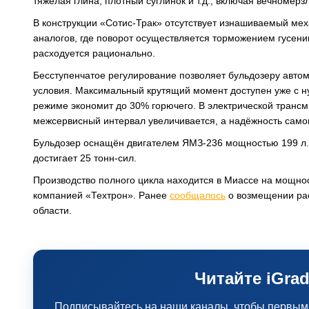
тяжёлая глина, плотный суглинок и т.д., включая вечномёр
В конструкции «Сотис-Трак» отсутствует изнашиваемый мех
аналогов, где поворот осуществляется торможением гусени
расходуется рационально.
Бесступенчатое регулирование позволяет бульдозеру автом
условия. Максимальный крутящий момент доступен уже с ну
режиме экономит до 30% горючего. В электрической трансми
межсервисный интервал увеличивается, а надёжность само
Бульдозер оснащён двигателем ЯМЗ-236 мощностью 199 л.с
достигает 25 тонн-сил.
Производство полного цикла находится в Миассе на мощно
компанией «Техтрон». Ранее
сообщалось
о возмещении ра
области.
Читайте iGrad
Подписывайтесь на наши каналы, чтобы первыми 