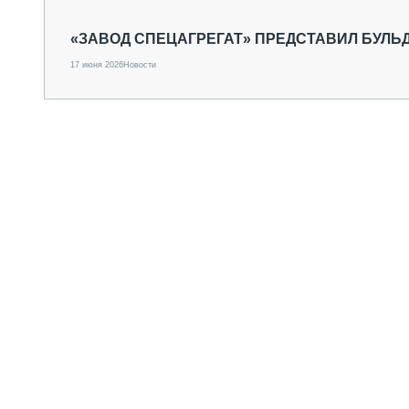
СПЕЦТЕХНИКА И ТРАНСПОРТ
ГРУЗОПЕРЕВОЗКИ
«ЗАВОД СПЕЦАГРЕГАТ» ПРЕДСТАВИЛ БУЛЬД
ФИНАНСЫ, ЛИЗИНГ, СТРАХОВАНИЕ
17 июня 2026
Новости
ТЕХНИКА КРУПНЫМ ПЛАНОМ
ИСПЫТАТЕЛИ
ТЕХНОЛОГИИ
ДОРОЖНАЯ ИНДУСТРИЯ
СЕРВИСМЕНЫ