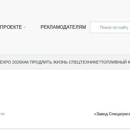
 ПРОЕКТЕ
РЕКЛАМОДАТЕЛЯМ
 EXPO 2026
КАК ПРОДЛИТЬ ЖИЗНЬ СПЕЦТЕХНИКЕ?
ТОПЛИВНЫЙ 
СПЕЦПРОЕКТЫ
СТАТЬ
EXPO CTT 2024
ДОРОЖ
EXPO CTT 2023
ГРУЗО
EXPO CTT 2022
КОММЕ
сти
«Завод Спецагрег
КОМТРАНС 2021
ПОДЪЁ
МЕРОПРИЯТИЯ
ПРИЦЕ