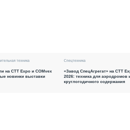
ительная техника
Спецтехника
ли на CTT Expo и COMvex
«Завод СпецАгрегат» на СТТ Ex
ные новинки выставки
2026: техника для аэродромов 
круглогодичного содержания