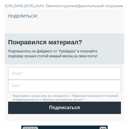
524L
|
544L
|
624L
|
John Deere
|
погрузчик
|
фронтальный погрузчик
ПОДЕЛИТЬСЯ:
Понравился материал?
Подпишитесь на Дайджест от “Грейдера” и получайте
подборку лучших статей каждый месяц на свою почту!
Подписываясь на рассылку, вы соглашаетесь с Правилами пользования и Политикой
конфиденциальности и обработку персональных данных *
Подписаться
РЕКЛАМА