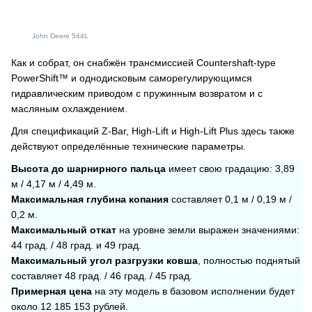
John Deere 544L
Как и собрат, он снабжён трансмиссией Countershaft-type
PowerShift™ и однодисковым саморегулирующимся
гидравлическим приводом с пружинным возвратом и с
масляным охлаждением.
Для спецификаций Z-Bar, High-Lift и High-Lift Plus здесь также
действуют определённые технические параметры.
Высота до шарнирного пальца
имеет свою градацию: 3,89
м / 4,17 м / 4,49 м.
Максимальная глубина копания
составляет 0,1 м / 0,19 м /
0,2 м.
Максимальный откат
на уровне земли выражен значениями:
44 град. / 48 град. и 49 град.
Максимальный угол разгрузки ковша
, полностью поднятый
составляет 48 град. / 46 град. / 45 град.
Примерная цена
на эту модель в базовом исполнении будет
около 12 185 153 рублей.