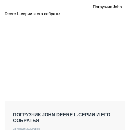
СЕРВИСМЕНЫ
Погрузчик John
Deere L-серии и его собратья
СПЕЦПРОЕКТЫ
МЕРОПРИЯТИЯ
СТАТЬИ ПО КАТЕГОРИЯМ ТЕХНИКИ
О ПРОЕКТЕ
ПОГРУЗЧИК JOHN DEERE L-СЕРИИ И ЕГО
СОБРАТЬЯ
15 января 2020
Рынок