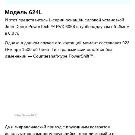
Модель 624L
И этот представитель L-серии оснащён силовой установкой
John Deere PowerTech ™ PVX 6068 с турбонаддувом объёмом
в 6,8 л.
Однако в данном случае его крутящий момент составляет 923
Н•м при 1500 об / мин. Тип трансмиссии остаётся без
изменений — Countershaft-type PowerShift™.
John Deere 624L
Да и гидравлический привод с пружинным возвратом
используется саморегулирующийся, однодисковый и с