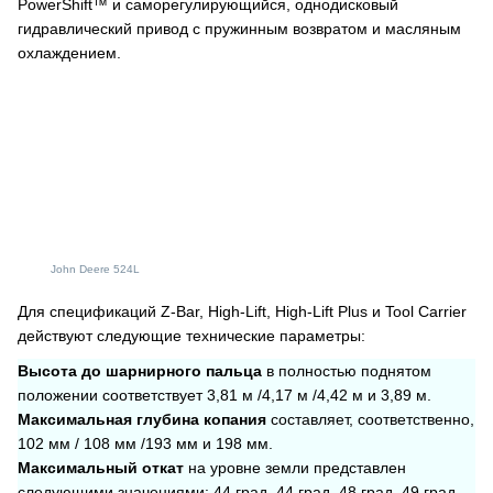
PowerShift™ и саморегулирующийся, однодисковый
гидравлический привод с пружинным возвратом и масляным
охлаждением.
John Deere 524L
Для спецификаций Z-Bar, High-Lift, High-Lift Plus и Tool Carrier
действуют следующие технические параметры:
Высота до шарнирного пальца
в полностью поднятом
положении соответствует 3,81 м /4,17 м /4,42 м и 3,89 м.
Максимальная глубина копания
составляет, соответственно,
102 мм / 108 мм /193 мм и 198 мм.
Максимальный откат
на уровне земли представлен
следующими значениями: 44 град. 44 град. 48 град. 49 град.