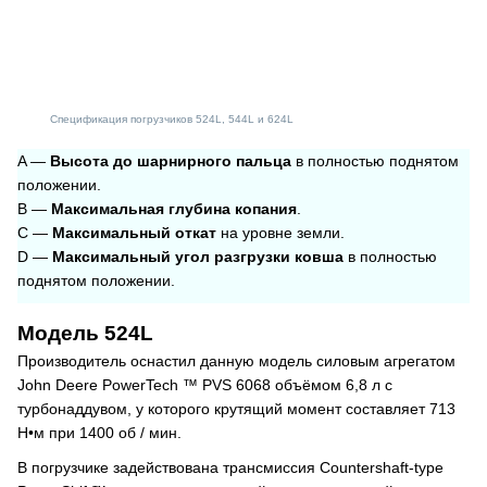
Спецификация погрузчиков 524L, 544L и 624L
A —
Высота до шарнирного пальца
в полностью поднятом
положении.
B —
Максимальная глубина копания
.
C —
Максимальный откат
на уровне земли.
D —
Максимальный угол разгрузки ковша
в полностью
поднятом положении.
Модель 524L
Производитель оснастил данную модель силовым агрегатом
John Deere PowerTech ™ PVS 6068 объёмом 6,8 л с
турбонаддувом, у которого крутящий момент составляет 713
Н•м при 1400 об / мин.
В погрузчике задействована трансмиссия Countershaft-type