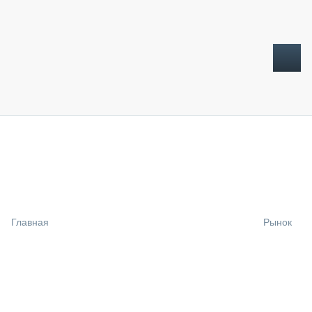
ТОПЛИВНЫЙ КРИЗИС
НОВОСТИ
CTT EXPO 2026
CTT EXPO 2025
КАК ПРОДЛИТЬ ЖИЗНЬ СПЕЦТЕХНИКЕ?
Главная
Рынок
АНАЛИТИКА
ОБЗОР РЫНКА
ТЕХНИКА КРУПНЫМ ПЛАНОМ
ИСПЫТАТЕЛИ
ТЕХНОЛОГИИ
ДОРОЖНАЯ ИНДУСТРИЯ