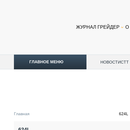
ЖУРНАЛ ГРЕЙДЕР
О
ГЛАВНОЕ МЕНЮ
НОВОСТИ
CTT
ТОПЛИВНЫЙ КРИЗИС
НОВОСТИ
CTT EXPO 2026
CTT EXPO 2025
КАК ПРОДЛИТЬ ЖИЗНЬ СПЕЦТЕХНИКЕ?
Главная
624L
АНАЛИТИКА
ОБЗОР РЫНКА
624L