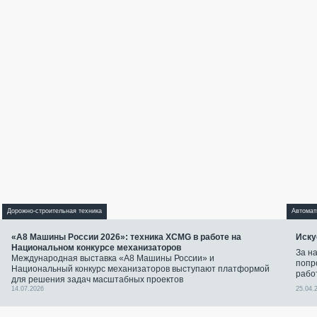
Дорожно-строительная техника
Автомат
«А8 Машины России 2026»: техника XCMG в работе на
Иску
Национальном конкурсе механизаторов
За н
Международная выставка «А8 Машины России» и
попр
Национальный конкурс механизаторов выступают платформой
рабо
для решения задач масштабных проектов
14.07.2026
25.04.