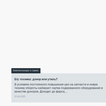
Комплектующие и сервис
Б/у техника: донор или утиль?
В условиях постоянного повышения цен на запчасти и новую
технику обороты набирает скупка подержанного оборудования в
качестве доноров. Доходит до фарса,...
25.04.2025