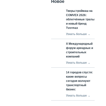
Новое
Тверьстроймаш на
COMVEX 2026:
облегчённые тралы
и новый бренд
Tvermax
Узнать больше →
X Международный
форум арендных и
строительных
компаний
Узнать больше →
14 городов спустя:
какие вопросы
сегодня волнуют
транспортный
бизнес
Узнать больше →