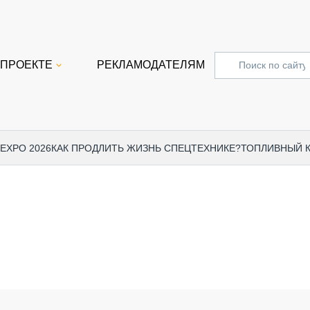
 ПРОЕКТЕ
РЕКЛАМОДАТЕЛЯМ
 EXPO 2026
КАК ПРОДЛИТЬ ЖИЗНЬ СПЕЦТЕХНИКЕ?
ТОПЛИВНЫЙ 
СПЕЦПРОЕКТЫ
СТАТЬ
EXPO CTT 2024
ДОРОЖ
EXPO CTT 2023
ГРУЗО
EXPO CTT 2022
КОММЕ
КОМТРАНС 2021
ПОДЪЁ
МЕРОПРИЯТИЯ
ПРИЦЕ