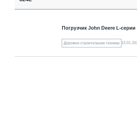
СПЕЦТЕХНИКА И ТРАНСПОРТ
ГРУЗОПЕРЕВОЗКИ
ФИНАНСЫ, ЛИЗИНГ, СТРАХОВАНИЕ
ТЕХНИКА КРУПНЫМ ПЛАНОМ
Погрузчик John Deere L-серии 
ИСПЫТАТЕЛИ
ТЕХНОЛОГИИ
15.01.20
Дорожно-строительная техника
ДОРОЖНАЯ ИНДУСТРИЯ
СЕРВИСМЕНЫ