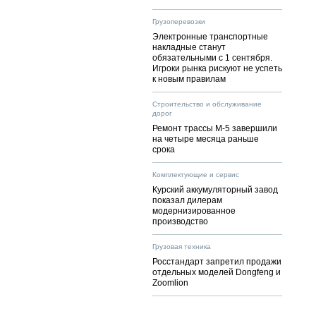
Грузоперевозки
Электронные транспортные
накладные станут
обязательными с 1 сентября.
Игроки рынка рискуют не успеть
к новым правилам
Строительство и обслуживание
дорог
Ремонт трассы М-5 завершили
на четыре месяца раньше
срока
Комплектующие и сервис
Курский аккумуляторный завод
показал дилерам
модернизированное
производство
Грузовая техника
Росстандарт запретил продажи
отдельных моделей Dongfeng и
Zoomlion