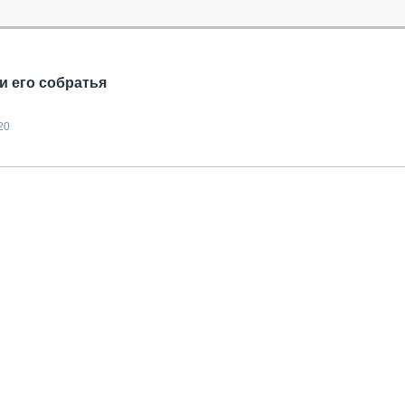
ОБЗОР ПРОШЕДШИХ МЕРОПРИЯТИЙ
КОММУ
БЛИЖАЙШИЕ МЕРОПРИЯТИЯ
ПАССА
СЕЛЬХ
ТЕХНИ
и его собратья
КАРЬЕ
20
ЛОГИС
АВТОМ
КОМПЛ