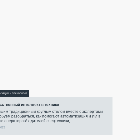
изация и технологии
сственный интеллект в технике
ашим традиционным круглым столом вместе с экспертами
обуем разобраться, как помогают автоматизация и ИИ в
те операторов/водителей спецтехники,...
2025