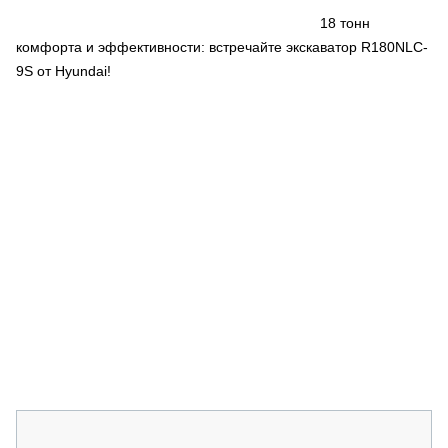
СЕРВИСМЕНЫ
18 тонн
комфорта и эффективности: встречайте экскаватор R180NLC-
СПЕЦПРОЕКТЫ
МЕРОПРИЯТИЯ
9S от Hyundai!
СТАТЬИ ПО КАТЕГОРИЯМ ТЕХНИКИ
О ПРОЕКТЕ