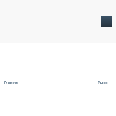
ТОПЛИВНЫЙ КРИЗИС
НОВОСТИ
CTT EXPO 2026
CTT EXPO 2025
КАК ПРОДЛИТЬ ЖИЗНЬ СПЕЦТЕХНИКЕ?
Главная
Рынок
АНАЛИТИКА
ОБЗОР РЫНКА
ТЕХНИКА КРУПНЫМ ПЛАНОМ
ИСПЫТАТЕЛИ
ТЕХНОЛОГИИ
ДОРОЖНАЯ ИНДУСТРИЯ