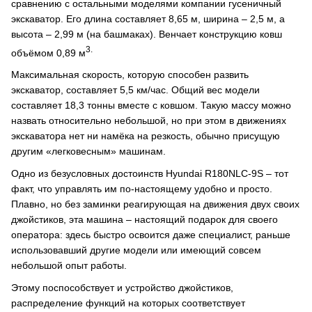
сравнению с остальными моделями компании гусеничный
экскаватор. Его длина составляет 8,65 м, ширина – 2,5 м, а
высота – 2,99 м (на башмаках). Венчает конструкцию ковш
3.
объёмом 0,89 м
Максимальная скорость, которую способен развить
экскаватор, составляет 5,5 км/час. Общий вес модели
составляет 18,3 тонны вместе с ковшом. Такую массу можно
назвать относительно небольшой, но при этом в движениях
экскаватора нет ни намёка на резкость, обычно присущую
другим «легковесным» машинам.
Одно из безусловных достоинств Hyundai R180NLC-9S – тот
факт, что управлять им по-настоящему удобно и просто.
Плавно, но без заминки реагирующая на движения двух своих
джойстиков, эта машина – настоящий подарок для своего
оператора: здесь быстро освоится даже специалист, раньше
использовавший другие модели или имеющий совсем
небольшой опыт работы.
Этому поспособствует и устройство джойстиков,
распределение функций на которых соответствует