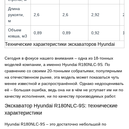
Длина
рукояти,
2,6
2,6
2,92
2,9
м
Объем
0,89
0,89
0,92
1,1
ковша, м3
Технические характеристики экскаваторов Hyundai
Сегодня в фокусе нашего внимания – одна из 18-тонных
моделей компании, а именно Hyundai R180NLC-9S. По
сравнению со своими 20-тонными собратьями, популярными
на отечественном рынке, эта модель может показаться чуть
менее известной и распространённой. Однако недооценивать
её – большая ошибка, ведь она ни в чём не уступает им ни по
качеству исполнения, ни по качеству производимых работ.
Экскаватор Hyundai R180NLC-9S: технические
характеристики
Hyundai R180NLC-9S – это достаточно небольшой по