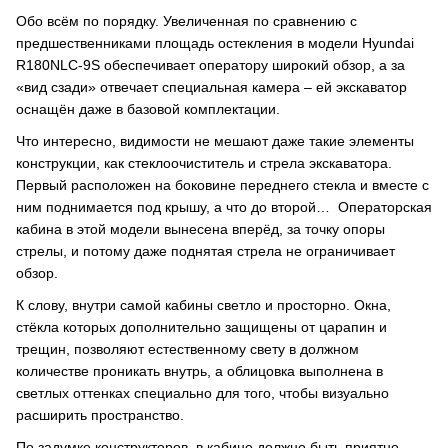
Обо всём по порядку. Увеличенная по сравнению с
предшественниками площадь остекления в модели Hyundai
R180NLC-9S обеспечивает оператору широкий обзор, а за
«вид сзади» отвечает специальная камера – ей экскаватор
оснащён даже в базовой комплектации.
Что интересно, видимости не мешают даже такие элементы
конструкции, как стеклоочиститель и стрела экскаватора.
Первый расположен на боковине переднего стекла и вместе с
ним поднимается под крышу, а что до второй… Операторская
кабина в этой модели вынесена вперёд, за точку опоры
стрелы, и потому даже поднятая стрела не ограничивает
обзор.
К слову, внутри самой кабины светло и просторно. Окна,
стёкла которых дополнительно защищены от царапин и
трещин, позволяют естественному свету в должном
количестве проникать внутрь, а облицовка выполнена в
светлых оттенках специально для того, чтобы визуально
расширить пространство.
По задумке конструкторов, в кабине должно быть приятно