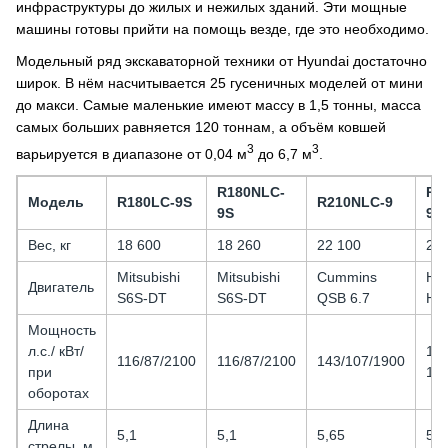
инфраструктуры до жилых и нежилых зданий. Эти мощные
машины готовы прийти на помощь везде, где это необходимо.
Модельный ряд экскаваторной техники от Hyundai достаточно
широк. В нём насчитывается 25 гусеничных моделей от мини
до макси. Самые маленькие имеют массу в 1,5 тонны, масса
самых больших равняется 120 тоннам, а объём ковшей
3
3
варьируется в диапазоне от 0,04 м
до 6,7 м
.
R180NLC-
R2
Модель
R180LC-9S
R210NLC-9
9S
9S
Вес, кг
18 600
18 260
22 100
21 
Mitsubishi
Mitsubishi
Cummins
HY
Двигатель
S6S-DT
S6S-DT
QSB 6.7
HM
Мощность
л.с./ кВт/
143
116/87/2100
116/87/2100
143/107/1900
при
19
оборотах
Длина
5,1
5,1
5,65
5,6
стрелы, м