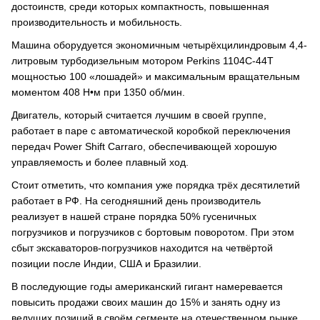
достоинств, среди которых компактность, повышенная
производительность и мобильность.
Машина оборудуется экономичным четырёхцилиндровым 4,4-
литровым турбодизельным мотором Perkins 1104С-44Т
мощностью 100 «лошадей» и максимальным вращательным
моментом 408 Н•м при 1350 об/мин.
Двигатель, который считается лучшим в своей группе,
работает в паре с автоматической коробкой переключения
передач Power Shift Carraro, обеспечивающей хорошую
управляемость и более плавный ход.
Стоит отметить, что компания уже порядка трёх десятилетий
работает в РФ. На сегодняшний день производитель
реализует в нашей стране порядка 50% гусеничных
погрузчиков и погрузчиков с бортовым поворотом. При этом
сбыт экскаваторов-погрузчиков находится на четвёртой
позиции после Индии, США и Бразилии.
В последующие годы американский гигант намеревается
повысить продажи своих машин до 15% и занять одну из
ведущих позиций в своём сегменте на отечественном рынке,