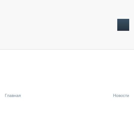
ТОПЛИВНЫЙ КРИЗИС
НОВОСТИ
CTT EXPO 2026
CTT EXPO 2025
КАК ПРОДЛИТЬ ЖИЗНЬ СПЕЦТЕХНИКЕ?
Главная
Новости
АНАЛИТИКА
ОБЗОР РЫНКА
ТЕХНИКА КРУПНЫМ ПЛАНОМ
ИСПЫТАТЕЛИ
ТЕХНОЛОГИИ
ДОРОЖНАЯ ИНДУСТРИЯ