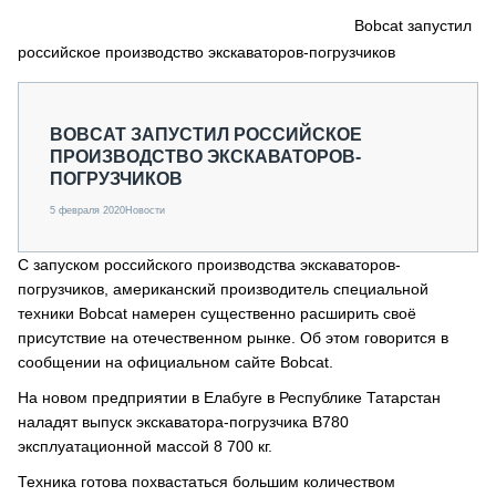
СЕРВИСМЕНЫ
Bobcat запустил
российское производство экскаваторов-погрузчиков
СПЕЦПРОЕКТЫ
МЕРОПРИЯТИЯ
СТАТЬИ ПО КАТЕГОРИЯМ ТЕХНИКИ
BOBCAT ЗАПУСТИЛ РОССИЙСКОЕ
О ПРОЕКТЕ
ПРОИЗВОДСТВО ЭКСКАВАТОРОВ-
ПОГРУЗЧИКОВ
5 февраля 2020
Новости
С запуском российского производства экскаваторов-
погрузчиков, американский производитель специальной
техники Bobcat намерен существенно расширить своё
присутствие на отечественном рынке. Об этом говорится в
сообщении на официальном сайте Bobcat.
На новом предприятии в Елабуге в Республике Татарстан
наладят выпуск экскаватора-погрузчика В780
эксплуатационной массой 8 700 кг.
Техника готова похвастаться большим количеством