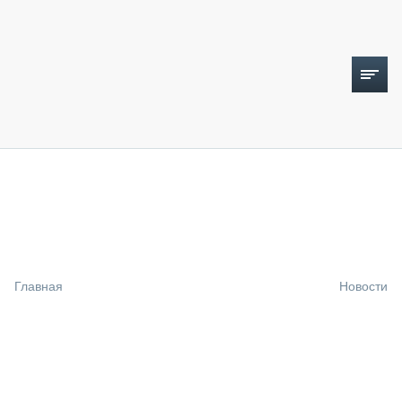
ТОПЛИВНЫЙ КРИЗИС
НОВОСТИ
CTT EXPO 2026
CTT EXPO 2025
КАК ПРОДЛИТЬ ЖИЗНЬ СПЕЦТЕХНИКЕ?
Главная
Новости
АНАЛИТИКА
ОБЗОР РЫНКА
ТЕХНИКА КРУПНЫМ ПЛАНОМ
ИСПЫТАТЕЛИ
ТЕХНОЛОГИИ
ДОРОЖНАЯ ИНДУСТРИЯ