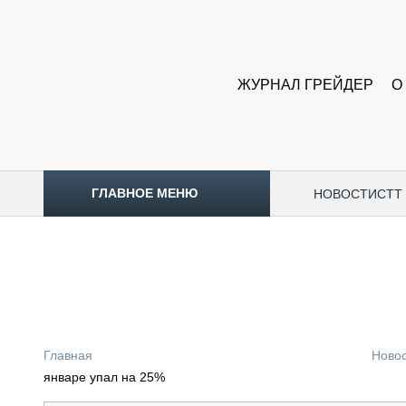
ЖУРНАЛ ГРЕЙДЕР
О
ГЛАВНОЕ МЕНЮ
НОВОСТИ
CTT
ТОПЛИВНЫЙ КРИЗИС
НОВОСТИ
CTT EXPO 2026
CTT EXPO 2025
КАК ПРОДЛИТЬ ЖИЗНЬ СПЕЦТЕХНИКЕ?
Главная
Ново
АНАЛИТИКА
январе упал на 25%
ОБЗОР РЫНКА