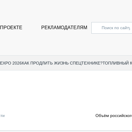
 ПРОЕКТЕ
РЕКЛАМОДАТЕЛЯМ
 EXPO 2026
КАК ПРОДЛИТЬ ЖИЗНЬ СПЕЦТЕХНИКЕ?
ТОПЛИВНЫЙ 
СПЕЦПРОЕКТЫ
СТАТЬ
EXPO CTT 2024
ДОРОЖ
EXPO CTT 2023
ГРУЗО
EXPO CTT 2022
КОММЕ
сти
Объём российского
КОМТРАНС 2021
ПОДЪЁ
МЕРОПРИЯТИЯ
ПРИЦЕ