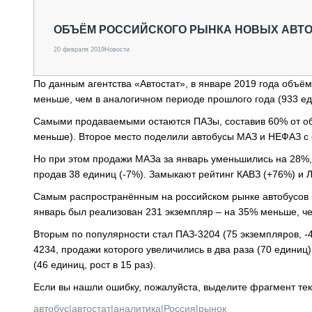
СПЕЦТЕХНИКА И ТРАНСПОРТ
ГРУЗОПЕРЕВОЗКИ
ОБЪЁМ РОССИЙСКОГО РЫНКА НОВЫХ АВТОБ
ФИНАНСЫ, ЛИЗИНГ, СТРАХОВАНИЕ
20 февраля 2019
Новости
ТЕХНИКА КРУПНЫМ ПЛАНОМ
ИСПЫТАТЕЛИ
По данным агентства «Автостат», в январе 2019 года объём
ТЕХНОЛОГИИ
меньше, чем в аналогичном периоде прошлого года (933 е
ДОРОЖНАЯ ИНДУСТРИЯ
СЕРВИСМЕНЫ
Самыми продаваемыми остаются ПАЗы, составив 60% от об
меньше). Второе место поделили автобусы МАЗ и НЕФАЗ с 
Но при этом продажи МАЗа за январь уменьшились на 28%,
продав 38 единиц (-7%). Замыкают рейтинг КАВЗ (+76%) и ЛИ
Самым распространённым на российском рынке автобусов п
январь был реализован 231 экземпляр – на 35% меньше, че
Вторым по популярности стал ПАЗ-3204 (75 экземпляров, -
4234, продажи которого увеличились в два раза (70 едини
(46 единиц, рост в 15 раз).
Если вы нашли ошибку, пожалуйста, выделите фрагмент те
автобус
|
автостат
|
аналитика
|
Россия
|
рынок