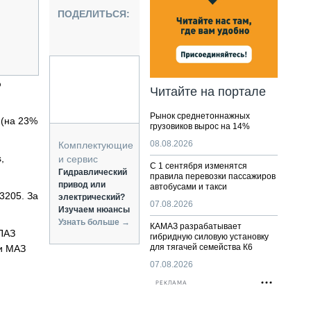
НАЛЬНАЯ ТЕХНИКА
ПОДЕЛИТЬСЯ:
ЖИРСКИЙ ТРАНСПОРТ
ОЗТЕХНИКА
КА СПЕЦИАЛЬНОГО НАЗНАЧЕНИЯ
РНАЯ ТЕХНИКА
%
Читайте на портале
ТИКА И СКЛАД
Рынок среднетоннажных
АТИЗАЦИЯ И ТЕХНОЛОГИИ
 (на 23%
грузовиков вырос на 14%
ЕКТУЮЩИЕ И СЕРВИС
08.08.2026
Комплектующие
,
и сервис
С 1 сентября изменятся
Гидравлический
правила перевозки пассажиров
привод или
автобусами и такси
3205. За
электрический?
07.08.2026
Изучаем нюансы
Узнать больше →
КАМАЗ разрабатывает
 ПАЗ
гибридную силовую установку
для тягачей семейства К6
 и МАЗ
07.08.2026
РЕКЛАМА