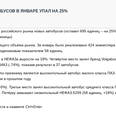
ОБЗОР ПРОШЕДШИХ МЕРОПРИЯТИЙ
КОММУ
БЛИЖАЙШИЕ МЕРОПРИЯТИЯ
ПАССА
УСОВ В ЯНВАРЕ УПАЛ НА 25%
СЕЛЬХ
ТЕХНИ
КАРЬЕ
 российского рынка новых автобусов составил 695 единиц – на 25
диницы).
ЛОГИС
АВТОМ
щего объёма рынка. За январь было реализовано 424 экземпляра
одинаковым показателем 58 единиц.
КОМПЛ
 а НЕФАЗа выросли на 18%. Четвёртое место занял бренд Volgabus
АЗ (-74%), показав результат в 37 автобусов.
о-прежнему является высокопольный автобус малого класса ПАЗ-
м в прошлом году.
40%). Третье место занял высокопольный автобус среднего класса
ц). Пятёрку замыкают низкопольный НЕФАЗ-5299 (58 единиц, +18%)
кста и нажмите
Ctrl+Enter
.