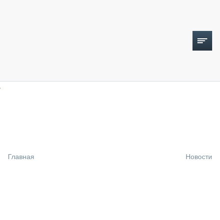
ТОПЛИВНЫЙ КРИЗИС
НОВОСТИ
CTT EXPO 2026
CTT EXPO 2025
КАК ПРОДЛИТЬ ЖИЗНЬ СПЕЦТЕХНИКЕ?
Главная
Новости
АНАЛИТИКА
ОБЗОР РЫНКА
ТЕХНИКА КРУПНЫМ ПЛАНОМ
ИСПЫТАТЕЛИ
ТЕХНОЛОГИИ
ДОРОЖНАЯ ИНДУСТРИЯ