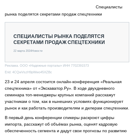
СЕРВИСМЕНЫ
Специалисты
рынка поделятся секретами продаж спецтехники
СПЕЦПРОЕКТЫ
МЕРОПРИЯТИЯ
СТАТЬИ ПО КАТЕГОРИЯМ ТЕХНИКИ
СПЕЦИАЛИСТЫ РЫНКА ПОДЕЛЯТСЯ
О ПРОЕКТЕ
СЕКРЕТАМИ ПРОДАЖ СПЕЦТЕХНИКИ
22 марта 2024
Новости
Реклама. ООО «Надежные порталы» ИНН 7702391573
Erid: 4CQwVszH9pWwo45XZBc
23 и 24 апреля состоится онлайн-конференция «Реальная
спецтехника» от «Экскаватор.Ру». В ходе двухдневного
семинара топ-менеджеры крупных компаний расскажут
участникам о том, как в нынешних условиях функционирует
рынок и как работать производителям и дилерам спецтехники.
В первый день конференции спикеры раскроют цифры
импорта, расскажут об объёмах рынка, оценят кадровую
обеспеченность сегмента и дадут свои прогнозы по развитию