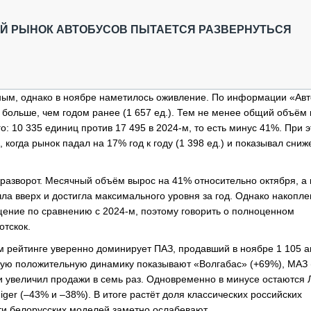
ОБЗОР ПРОШЕДШИХ МЕРОПРИЯТИЙ
КОММУ
БЛИЖАЙШИЕ МЕРОПРИЯТИЯ
ПАССА
Й РЫНОК АВТОБУСОВ ПЫТАЕТСЯ РАЗВЕРНУТЬСЯ
СЕЛЬХ
ТЕХНИ
КАРЬЕ
ным, однако в ноябре наметилось оживление. По информации «Авт
ЛОГИС
больше, чем годом ранее (1 657 ед.). Тем не менее общий объём
АВТОМ
: 10 335 единиц против 17 495 в 2024-м, то есть минус 41%. При 
КОМПЛ
когда рынок падал на 17% год к году (1 398 ед.) и показывал сниж
 разворот. Месячный объём вырос на 41% относительно октября, а 
шла вверх и достигла максимального уровня за год. Однако накопл
щение по сравнению с 2024-м, поэтому говорить о полноценном
тскок.
м рейтинге уверенно доминирует ПАЗ, продавший в ноябре 1 105 а
ную положительную динамику показывают «Волгабас» (+69%), МАЗ 
и увеличил продажи в семь раз. Одновременно в минусе остаются 
iger (–43% и –38%). В итоге растёт доля классических российских
сти белорусских моделей заметно ослабевают.