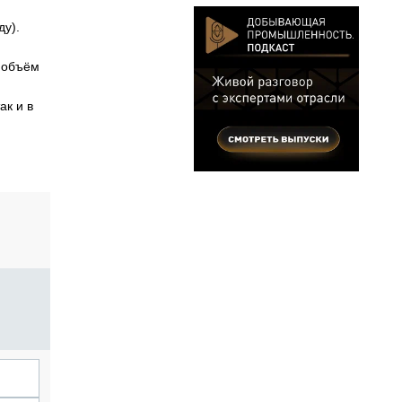
ду).
й объём
ак и в