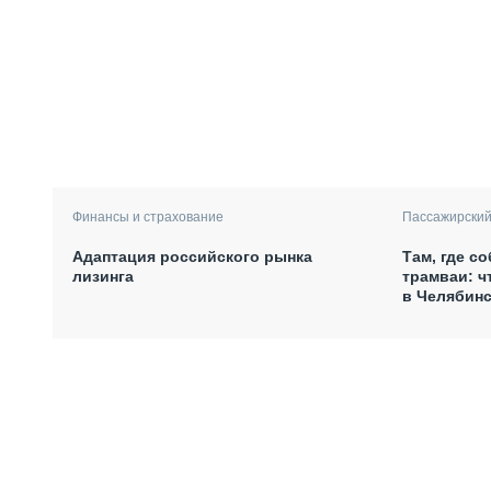
Финансы и страхование
Пассажирский
Адаптация российского рынка
Там, где с
лизинга
трамваи: ч
в Челябинс