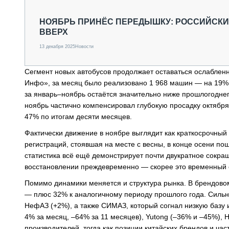
СПЕЦТЕХНИКА И ТРАНСПОРТ
ГРУЗОПЕРЕВОЗКИ
НОЯБРЬ ПРИНЁС ПЕРЕДЫШКУ: РОССИЙСКИ
ВВЕРХ
ФИНАНСЫ, ЛИЗИНГ, СТРАХОВАНИЕ
ТЕХНИКА КРУПНЫМ ПЛАНОМ
13 декабря 2025
Новости
ИСПЫТАТЕЛИ
ТЕХНОЛОГИИ
Сегмент новых автобусов продолжает оставаться ослаблен
ДОРОЖНАЯ ИНДУСТРИЯ
Инфо», за месяц было реализовано 1 968 машин — на 19% 
СЕРВИСМЕНЫ
за январь–ноябрь остаётся значительно ниже прошлогоднего
ноябрь частично компенсировал глубокую просадку октября, 
47% по итогам десяти месяцев.
Фактически движение в ноябре выглядит как краткосрочный
регистраций, стоявшая на месте с весны, в конце осени по
статистика всё ещё демонстрирует почти двукратное сокра
восстановлении преждевременно — скорее это временный о
Помимо динамики меняется и структура рынка. В брендово
— плюс 32% к аналогичному периоду прошлого года. Силь
НефАЗ (+2%), а также СИМАЗ, который согнал низкую базу 
4% за месяц, –64% за 11 месяцев), Yutong (–36% и –45%), H
производителей, тогда как позиции китайских брендов и ча