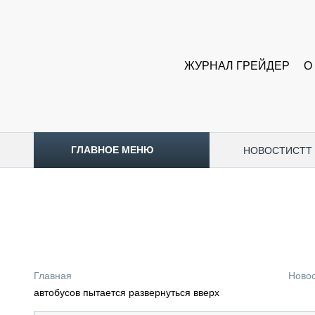
ЖУРНАЛ ГРЕЙДЕР
О
ГЛАВНОЕ МЕНЮ
НОВОСТИ
CTT
ТОПЛИВНЫЙ КРИЗИС
НОВОСТИ
CTT EXPO 2026
CTT EXPO 2025
КАК ПРОДЛИТЬ ЖИЗНЬ СПЕЦТЕХНИКЕ?
Главная
Ново
АНАЛИТИКА
автобусов пытается развернуться вверх
ОБЗОР РЫНКА