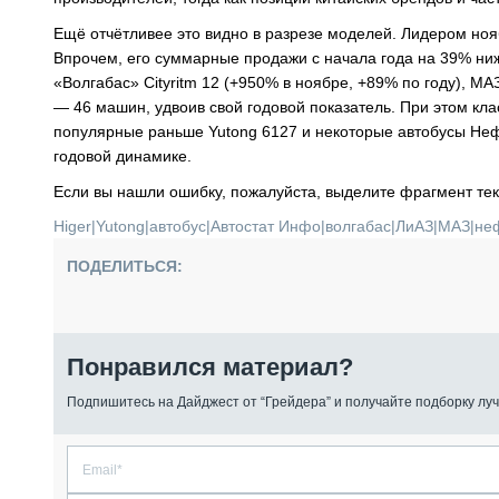
Ещё отчётливее это видно в разрезе моделей. Лидером ноябр
Впрочем, его суммарные продажи с начала года на 39% ниже
«Волгабас» Cityritm 12 (+950% в ноябре, +89% по году), 
— 46 машин, удвоив свой годовой показатель. При этом кла
популярные раньше Yutong 6127 и некоторые автобусы НефА
годовой динамике.
Если вы нашли ошибку, пожалуйста, выделите фрагмент те
Higer
|
Yutong
|
автобус
|
Автостат Инфо
|
волгабас
|
ЛиАЗ
|
МАЗ
|
не
ПОДЕЛИТЬСЯ:
Понравился материал?
Подпишитесь на Дайджест от “Грейдера” и получайте подборку луч