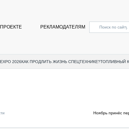
 ПРОЕКТЕ
РЕКЛАМОДАТЕЛЯМ
 EXPO 2026
КАК ПРОДЛИТЬ ЖИЗНЬ СПЕЦТЕХНИКЕ?
ТОПЛИВНЫЙ 
СПЕЦПРОЕКТЫ
СТАТЬ
EXPO CTT 2024
ДОРОЖ
EXPO CTT 2023
ГРУЗО
EXPO CTT 2022
КОММЕ
сти
Ноябрь принёс пе
КОМТРАНС 2021
ПОДЪЁ
МЕРОПРИЯТИЯ
ПРИЦЕ