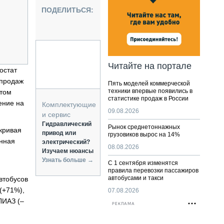
НАЛЬНАЯ ТЕХНИКА
ПОДЕЛИТЬСЯ:
ЖИРСКИЙ ТРАНСПОРТ
ОЗТЕХНИКА
КА СПЕЦИАЛЬНОГО НАЗНАЧЕНИЯ
РНАЯ ТЕХНИКА
Читайте на портале
остат
ТИКА И СКЛАД
 продаж
Пять моделей коммерческой
АТИЗАЦИЯ И ТЕХНОЛОГИИ
техники впервые появились в
этом
статистике продаж в России
ЕКТУЮЩИЕ И СЕРВИС
ение на
Комплектующие
09.08.2026
и сервис
Гидравлический
Рынок среднетоннажных
кривая
привод или
грузовиков вырос на 14%
енная
электрический?
08.08.2026
Изучаем нюансы
Узнать больше →
С 1 сентября изменятся
правила перевозки пассажиров
автобусами и такси
втобусов
(+71%),
07.08.2026
ЛИАЗ (–
РЕКЛАМА