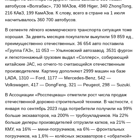
автобусов «Волгабас», 730 МАЗов, 498 Higer, 340 ZhongTong,
216 КАвЗ, 199 КамАЗов. К слову, всего в стране на 1 июля
насчитывалось 360 700 автобусов.
В сегменте лёгкого коммерческого транспорта ситуация тоже
хорошая. За девять месяцев покупатели выкупили 59 859 ед.,
преимущественно отечественных. 36 654 авто поставила
«Группа ГАЗ», 11 053 — Ульяновский автозавод. 3531 фургон
и легкотоннажный грузовик выдал «Соллерс», собирающий
китайские JAC, но отчего-то считающийся отечественным
производителем. Картину дополняют 2999 машин на базе
LADA, 1310 — Ford, 1177 — Mercedes-Benz, 542 —
Volkswagen, 417 — DongFeng, 321 — Peugeot, 298 — Suzuki.
В Ассоциации «Росспецмаш» отметили рост числа продаж
отечественной дорожно-строительной техники. В частности, с
января по сентябрь 2023 года потребители получили на 99%
больше экскаваторов, на 200% — трубоукладчиков. На 22%
больше дилеры производителей отгрузили катков, на 21% —
КМУ, на 16% — мини-погрузчиков, на 6% — фронтальных
погрузчиков, на 1,6% — колёсных экскаваторов с «обратной»