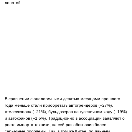
лопатой.
В сравнении с аналогичными девятью месяцами прошлого
года меньше стали приобретать автогрейдеров (–27%),
«телескопов» (–21%), бульдозеров на гусеничном ходу (–19%)
и автокранов (–1,6%). Традиционно в ассоциации заявляют о
росте импорта техники, на сей раз обозначив более
серьёзные проблемы. Так, в том же Китае, по данным