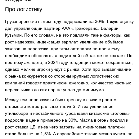
Про логистику
Грузоперевозки в этом году подорожали на 30%. Такую оценку
дал управляющий партнёр ААА «Траксервис» Валерий
Кузьмин. По его словам, на это повлияли такие факторы, как
рост издержек, индексация зарплат, увеличение объёмов
заказов на перевозки, при этом автопарки по-прежнему
необходимо обновлять, а водителей всё так же не хватает. По
прогнозу эксперта, в 2024 году тенденция может сохраниться,
однако мелкие игроки уйдут с рынка. Хотя про выдавливание
с рынка конкурентов со стороны крупных логистических
компаний говорят практически ежегодно, количество частных
перевозчиков до сих пор не упало до минимума.
Между тем перевозчики бьют тревогу в связи с ростом
стоимости магистральных тягачей. Из-за увеличения
утильсбора и нестабильного курса юаня китайские «головы»
подросли в цене примерно на 30%. Масла в огонь подлил и
рост ставки ЦБ, из-за чего затраты на лизинговые платежи
стали больше на 1,5%. А европейские тягачи можно купить по