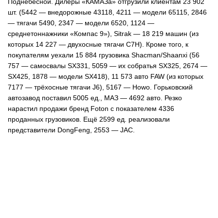
Поднебесной. Дилеры «КАМАЗа» отгрузили клиентам 23 902
шт. (5442 — внедорожные 43118, 4211 — модели 65115, 2846
— тягачи 5490, 2347 — модели 6520, 1124 —
среднетоннажники «Компас 9»), Sitrak — 18 219 машин (из
которых 14 227 — двухосные тягачи C7H). Кроме того, к
покупателям уехали 15 884 грузовика Shacman/Shaanxi (56
757 — самосвалы SX331, 5059 — их собратья SX325, 2674 —
SX425, 1878 — модели SX418), 11 573 авто FAW (из которых
7177 — трёхосные тягачи J6), 5167 — Howo. Горьковский
автозавод поставил 5005 ед., МАЗ — 4692 авто. Резко
нарастил продажи бренд Foton с показателем 4336
проданных грузовиков. Ещё 2599 ед. реализовали
представители DongFeng, 2553 — JAC.