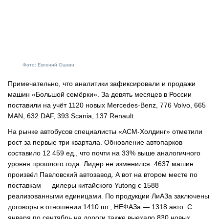
Фото: Евгений Ошкин
Примечательно, что аналитики зафиксировали и продажи
машин «Большой семёрки». За девять месяцев в России
поставили на учёт 1120 новых Mercedes-Benz, 776 Volvo, 665
MAN, 632 DAF, 393 Scania, 137 Renault.
На рынке автобусов специалисты «АСМ-Холдинг» отметили
рост за первые три квартала. Обновление автопарков
составило 12 459 ед., что почти на 33% выше аналогичного
уровня прошлого года. Лидер не изменился: 4637 машин
произвёл Павловский автозавод. А вот на втором месте по
поставкам — дилеры китайского Yutong c 1588
реализованными единицами. По продукции ЛиАЗа заключены
договоры в отношении 1410 шт., НЕФАЗа — 1318 авто. С
января по сентябрь на дороги также выехало 830 новых