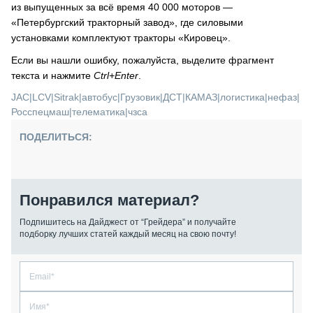
из выпущенных за всё время 40 000 моторов —
«Петербургский тракторный завод», где силовыми
установками комплектуют тракторы «Кировец».
Если вы нашли ошибку, пожалуйста, выделите фрагмент
текста и нажмите
Ctrl+Enter
.
JAC
|
LCV
|
Sitrak
|
автобус
|
Грузовик
|
ДСТ
|
КАМАЗ
|
логистика
|
нефаз
|
Росспецмаш
|
телематика
|
чзса
ПОДЕЛИТЬСЯ:
Понравился материал?
Подпишитесь на Дайджест от “Грейдера” и получайте
подборку лучших статей каждый месяц на свою почту!