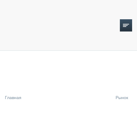
ТОПЛИВНЫЙ КРИЗИС
НОВОСТИ
CTT EXPO 2026
CTT EXPO 2025
КАК ПРОДЛИТЬ ЖИЗНЬ СПЕЦТЕХНИКЕ?
Главная
Рынок
АНАЛИТИКА
ОБЗОР РЫНКА
ТЕХНИКА КРУПНЫМ ПЛАНОМ
ИСПЫТАТЕЛИ
ТЕХНОЛОГИИ
ДОРОЖНАЯ ИНДУСТРИЯ