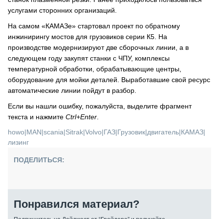
услугами сторонних организаций.
На самом «КАМАЗе» стартовал проект по обратному
инжинирингу мостов для грузовиков серии К5. На
производстве модернизируют две сборочных линии, а в
следующем году закупят станки с ЧПУ, комплексы
температурной обработки, обрабатывающие центры,
оборудование для мойки деталей. Выработавшие свой ресурс
автоматические линии пойдут в разбор.
Если вы нашли ошибку, пожалуйста, выделите фрагмент
текста и нажмите
Ctrl+Enter
.
howo
|
MAN
|
scania
|
Sitrak
|
Volvo
|
ГАЗ
|
Грузовик
|
двигатель
|
КАМАЗ
|
лизинг
ПОДЕЛИТЬСЯ:
Понравился материал?