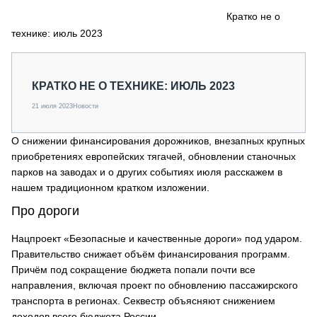
СЕРВИСМЕНЫ
Кратко не о
технике: июль 2023
СПЕЦПРОЕКТЫ
МЕРОПРИЯТИЯ
СТАТЬИ ПО КАТЕГОРИЯМ ТЕХНИКИ
КРАТКО НЕ О ТЕХНИКЕ: ИЮЛЬ 2023
О ПРОЕКТЕ
21 июля 2023
Новости
О снижении финансирования дорожников, внезапных крупных
приобретениях европейских тягачей, обновлении станочных
парков на заводах и о других событиях июля расскажем в
нашем традиционном кратком изложении.
Про дороги
Нацпроект «Безопасные и качественные дороги» под ударом.
Правительство снижает объём финансирования программ.
Причём под сокращение бюджета попали почти все
направления, включая проект по обновлению пассажирского
транспорта в регионах. Секвестр объясняют снижением
доходов всего бюджета России.