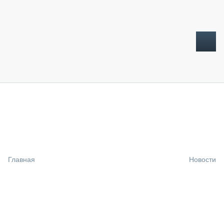
ТОПЛИВНЫЙ КРИЗИС
НОВОСТИ
CTT EXPO 2026
CTT EXPO 2025
КАК ПРОДЛИТЬ ЖИЗНЬ СПЕЦТЕХНИКЕ?
Главная
Новости
АНАЛИТИКА
ОБЗОР РЫНКА
ТЕХНИКА КРУПНЫМ ПЛАНОМ
ИСПЫТАТЕЛИ
ТЕХНОЛОГИИ
ДОРОЖНАЯ ИНДУСТРИЯ