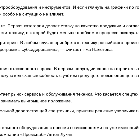
ктрооборудования и инструментов. И если глянуть на графики по го
 особо на ситуацию не влияет.
те. Первая категория делает ставку на качество продукции и согла
сти технику, с которой будет меньше проблем в процессе эксплуат
ритерию. В любом случае приобретать технику российского произв
программы субсидирования», — считает г-жа Налётова.
ания отложенного спроса. В первом полугодии спрос на строитель
покупательская способность с учётом грядущего повышения цен в
ает рынок сервиса и обслуживания техники. Что касается спецтех
т занимать выигрышное положение.
ельной дорогостоящей спецтехники, приняли решение увеличиват
ительного оборудования с новыми возможностями на уже имеющий
 компании «Промснаб» Антон Лукин.