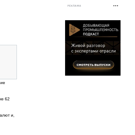
РЕКЛАМА
ние
же 62
алют и,