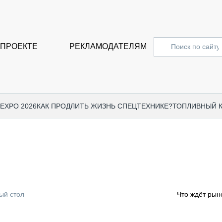
 ПРОЕКТЕ
РЕКЛАМОДАТЕЛЯМ
 EXPO 2026
КАК ПРОДЛИТЬ ЖИЗНЬ СПЕЦТЕХНИКЕ?
ТОПЛИВНЫЙ 
СПЕЦПРОЕКТЫ
СТАТЬ
EXPO CTT 2024
ДОРОЖ
EXPO CTT 2023
ГРУЗО
EXPO CTT 2022
КОММЕ
ый стол
Что ждёт рын
КОМТРАНС 2021
ПОДЪЁ
МЕРОПРИЯТИЯ
ПРИЦЕ