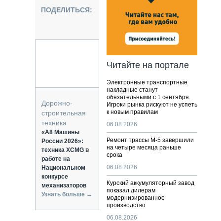
НАЛЬНАЯ ТЕХНИКА
ПОДЕЛИТЬСЯ:
ЖИРСКИЙ ТРАНСПОРТ
ОЗТЕХНИКА
КА СПЕЦИАЛЬНОГО НАЗНАЧЕНИЯ
РНАЯ ТЕХНИКА
Читайте на портале
ТИКА И СКЛАД
Электронные транспортные
АТИЗАЦИЯ И ТЕХНОЛОГИИ
накладные станут
обязательными с 1 сентября.
ЕКТУЮЩИЕ И СЕРВИС
Дорожно-
Игроки рынка рискуют не успеть
к новым правилам
строительная
техника
06.08.2026
«А8 Машины
Ремонт трассы М-5 завершили
России 2026»:
на четыре месяца раньше
техника XCMG в
срока
работе на
06.08.2026
Национальном
конкурсе
Курский аккумуляторный завод
механизаторов
показал дилерам
Узнать больше →
модернизированное
производство
06.08.2026