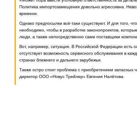
«Может пора ввести уголовную ответственность за детал
Политика импортозамещения довольно агрессивна. Невоз
времени.
Однако предпосылки всё-таки существуют. И для того, ч
необходимо, чтобы в разработке законопроектов, которы
люди, а также непосредственно сами поставщики компоне
Вот, например, ситуация. В Российской Федерации есть о
отсутствует возможность сервисного обслуживания в кажд
странах ближнего и дальнего зарубежья.
Также остро стоит проблема с приобретением запасных ч
директор ООО «Новус Трейлер» Евгения Налётова.