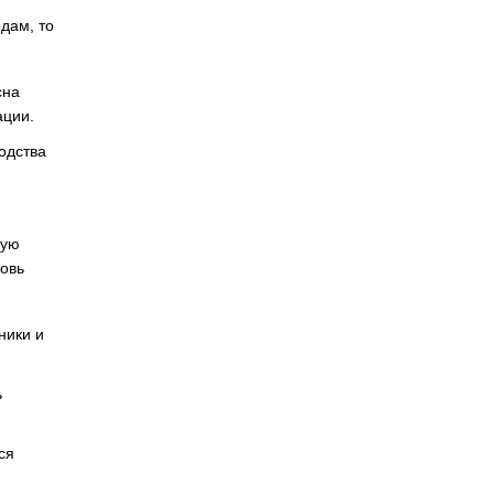
дам, то
сна
ации.
одства
ную
новь
ники и
ь
ся