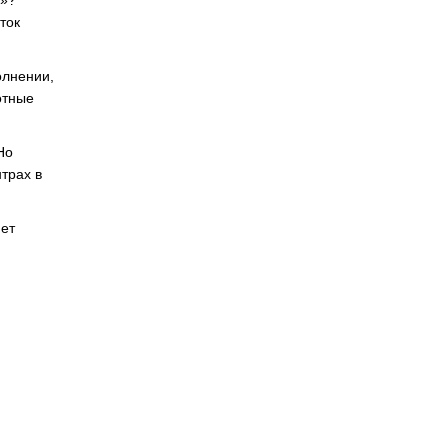
и»?
ток
олнении,
отные
Но
трах в
яет