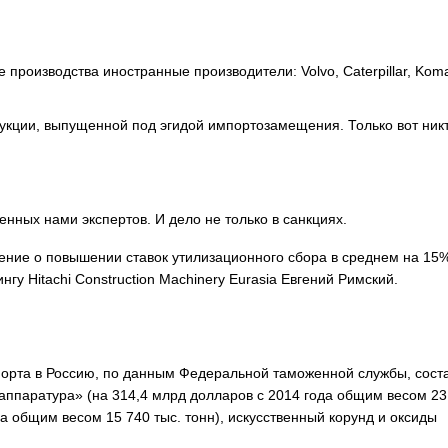
 производства иностранные производители: Volvo, Caterpillar, Koma
одукции, выпущенной под эгидой импортозамещения. Только вот ник
енных нами экспертов. И дело не только в санкциях.
ение о повышении ставок утилизационного сбора в среднем на 15
у Hitachi Construction Machinery Eurasia Евгений Римский.
мпорта в Россию, по данным Федеральной таможенной службы, сост
аппаратура» (на 314,4 млрд долларов с 2014 года общим весом 23
да общим весом 15 740 тыс. тонн), искусственный корунд и оксиды