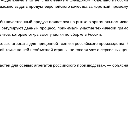
ь «сделанную в Китае, с наклеенным шильдиком «Сделано в Росси
можно выдать продукт европейского качества за короткий промежу
тобы качественный продукт появлялся на рынке в оригинальном исп
е регулируют данный процесс, принимали участие технически грам
нтов, которые открывают участки по сборке в России.
севые агрегаты для прицепной техники российского производства. 
ой точке нашей необъятной страны, не говоря уже о сервисных цен
астей для осевых агрегатов российского производства», — объясн