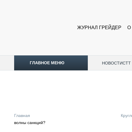
ЖУРНАЛ ГРЕЙДЕР
О
ГЛАВНОЕ МЕНЮ
НОВОСТИ
CTT
ТОПЛИВНЫЙ КРИЗИС
НОВОСТИ
CTT EXPO 2026
CTT EXPO 2025
КАК ПРОДЛИТЬ ЖИЗНЬ СПЕЦТЕХНИКЕ?
Главная
Кругл
АНАЛИТИКА
волны санкций?
ОБЗОР РЫНКА