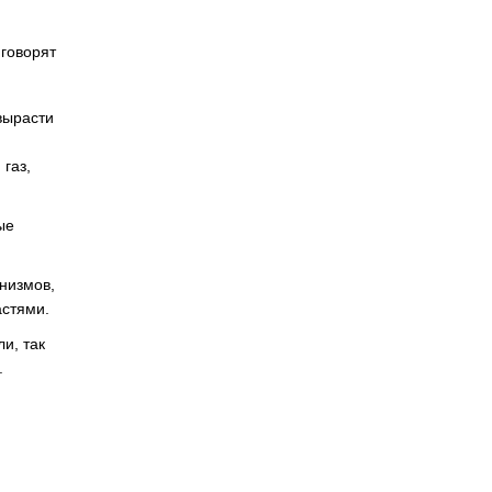
 говорят
вырасти
газ,
ые
низмов,
астями.
и, так
.