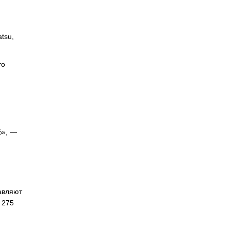
tsu,
то
%», —
авляют
 275