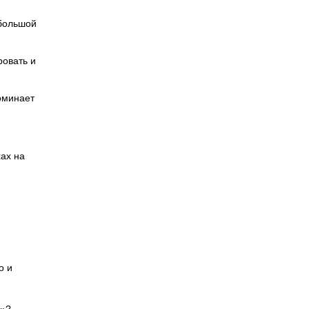
ебольшой
ровать и
оминает
ах на
о и