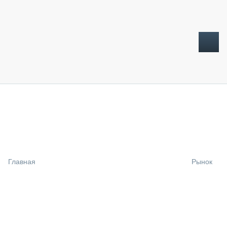
ТОПЛИВНЫЙ КРИЗИС
НОВОСТИ
CTT EXPO 2026
CTT EXPO 2025
КАК ПРОДЛИТЬ ЖИЗНЬ СПЕЦТЕХНИКЕ?
Главная
Рынок
АНАЛИТИКА
ОБЗОР РЫНКА
ТЕХНИКА КРУПНЫМ ПЛАНОМ
ИСПЫТАТЕЛИ
ТЕХНОЛОГИИ
ДОРОЖНАЯ ИНДУСТРИЯ