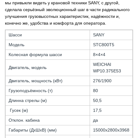
мы привыкли видеть у крановой техники SANY, с другой,
сделала серьёзный эволюционный шаг в части радикального
улучшения грузовысотных характеристик, надёжности и,
конечно же, удобства и комфорта для оператора.
Шасси
SANY
Модель
STC800T5
Колесная формула шасси
8×4×4
WEICHAI
Двигатель, модель
WP10.375E53
Двигатель, мощность (кВт)
276/1900
Грузоподъёмность (т)
80
Длинна стрелы (м)
50,5
Гусек (м)
17,5
Отклон. кабина
да
Габариты (ДхШхВ) (мм)
15000х2800х3968