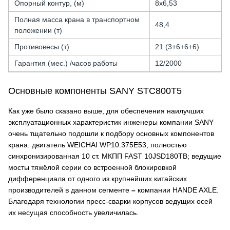
Опорный контур, (м)
8х6,53
Полная масса крана в транспортном
48,4
положении (т)
Противовесы (т)
21 (3+6+6+6)
Гарантия (мес.) /часов работы
12/2000
Основные компоненты SANY STC800T5
Как уже было сказано выше, для обеспечения наилучших
эксплуатационных характеристик инженеры компании SANY
очень тщательно подошли к подбору основных компонентов
крана: двигатель WEICHAI WP10.375E53; полностью
синхронизированная 10 ст. МКПП FAST 10JSD180TB; ведущие
мосты тяжёлой серии со встроенной блокировкой
дифференциала от одного из крупнейших китайских
производителей в данном сегменте
–
компании HANDE AXLE.
Благодаря технологии пресс-сварки корпусов ведущих осей
их несущая способность увеличилась
.