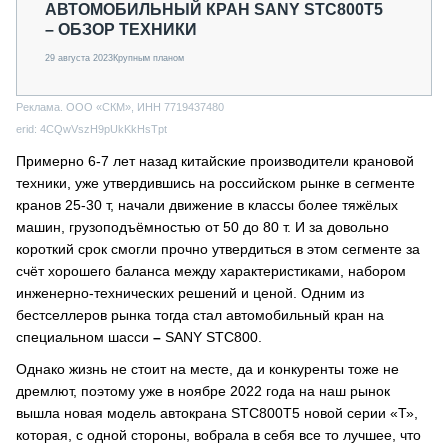
АВТОМОБИЛЬНЫЙ КРАН SANY STC800T5
– ОБЗОР ТЕХНИКИ
29 августа 2023
Крупным планом
Реклама. ООО «СКМ», ИНН 7719437480
erid: 4CQwVszH9pUkKkHsTpt
Примерно 6-7 лет назад китайские производители крановой
техники, уже утвердившись на российском рынке в сегменте
кранов 25-30 т, начали движение в классы более тяжёлых
машин, грузоподъёмностью от 50 до 80 т. И за довольно
короткий срок смогли прочно утвердиться в этом сегменте за
счёт хорошего баланса между характеристиками, набором
инженерно-технических решений и ценой. Одним из
бестселлеров рынка тогда стал автомобильный кран на
специальном шасси
–
SANY STC800.
Однако жизнь не стоит на месте, да и конкуренты тоже не
дремлют, поэтому уже в ноябре 2022 года на наш рынок
вышла новая модель автокрана STC800T5 новой серии «Т»,
которая, с одной стороны, вобрала в себя все то лучшее, что