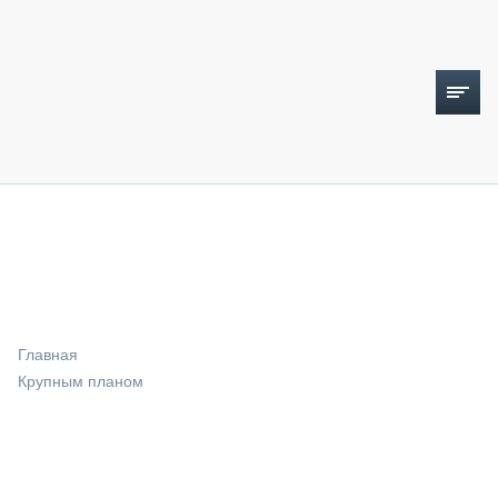
ТОПЛИВНЫЙ КРИЗИС
НОВОСТИ
CTT EXPO 2026
CTT EXPO 2025
КАК ПРОДЛИТЬ ЖИЗНЬ СПЕЦТЕХНИКЕ?
Главная
АНАЛИТИКА
Крупным планом
ОБЗОР РЫНКА
ТЕХНИКА КРУПНЫМ ПЛАНОМ
ИСПЫТАТЕЛИ
ТЕХНОЛОГИИ
ДОРОЖНАЯ ИНДУСТРИЯ