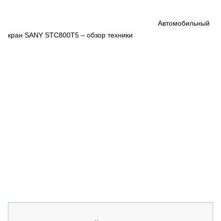
СЕРВИСМЕНЫ
СПЕЦПРОЕКТЫ
Автомобильный
МЕРОПРИЯТИЯ
кран SANY STC800T5 – обзор техники
СТАТЬИ ПО КАТЕГОРИЯМ ТЕХНИКИ
О ПРОЕКТЕ