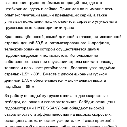
выполнение грузоподъёмных операций там, где это
необходимо, здесь и сейчас. Принимая во внимание весь
опыт эксплуатации машин предыдущих серий, а также
учитывая пожелания наших клиентов, серьёзно улучшены и
грузовысотные характеристики крана.
Кран оснащён новой, самой длинной в классе, пятисекцинной
стрелой длиной 50,5 м, оптимизированного U-профиля,
телескопирование которой осуществляется двумя
гидроцилиндрами и полиспастом. Использование
собственного веса при опускании стрелы снижает расход
топлива и повышает устойчивость. Диапазон угла подъёма
стрелы: -1.5° ~ 80°. Вместе с двухсекционным гуськом
длинной 17,5м обеспечивается максимальная высота
подъёма
–
68 м.
За работу по подъёму грузов отвечают две скоростные
лебёдки, основная и вспомогательная. Лебёдки оснащены
гидромоторами HYTEK-SANY, они обладают высокой
стабильностью и эффективностью на высоких скоростях,
оснащены автоматическим ускорителем. Также применён
многопрядный не скручивающийся стальной канат двойной