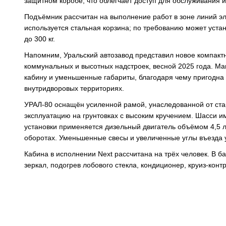
защитном коробе, что облегчает доступ для обслуживания 
Подъёмник рассчитан на выполнение работ в зоне линий эл
используется стальная корзина; по требованию может уст
до 300 кг.
Напомним, Уральский автозавод представил новое компакт
коммунальных и высотных надстроек, весной 2025 года. М
кабину и уменьшенные габариты, благодаря чему пригодна 
внутридворовых территориях.
УРАЛ-80 оснащён усиленной рамой, унаследованной от ста
эксплуатацию на грунтовках с высоким кручением. Шасси им
установки применяется дизельный двигатель объёмом 4,5 л
оборотах. Уменьшенные свесы и увеличенные углы въезда 
Кабина в исполнении Next рассчитана на трёх человек. В 
зеркал, подогрев лобового стекла, кондиционер, круиз-кон