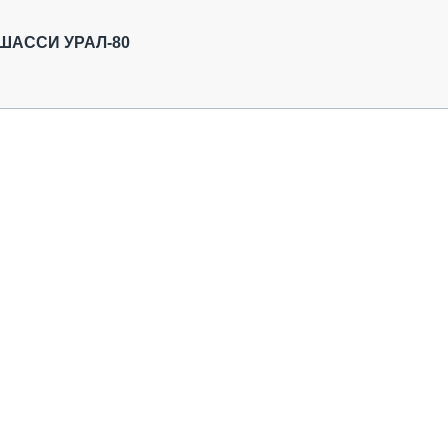
ОБЗОР ПРОШЕДШИХ МЕРОПРИЯТИЙ
КОММУ
БЛИЖАЙШИЕ МЕРОПРИЯТИЯ
ПАССА
ШАССИ УРАЛ-80
СЕЛЬХ
ТЕХНИ
КАРЬЕ
ЛОГИС
АВТОМ
КОМПЛ