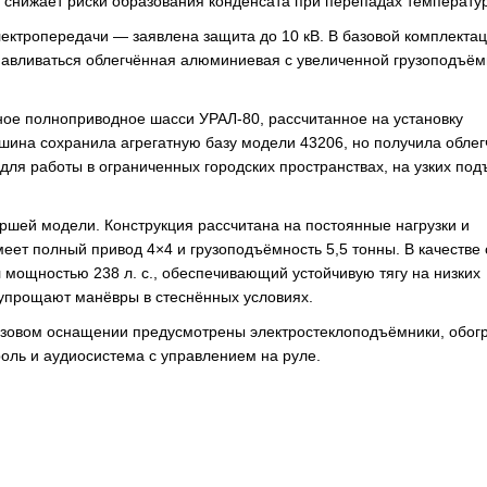
и снижает риски образования конденсата при перепадах температур
ектропередачи — заявлена защита до 10 кВ. В базовой комплекта
анавливаться облегчённая алюминиевая с увеличенной грузоподъё
ное полноприводное шасси УРАЛ-80, рассчитанное на установку
ашина сохранила агрегатную базу модели 43206, но получила обле
для работы в ограниченных городских пространствах, на узких под
ршей модели. Конструкция рассчитана на постоянные нагрузки и
еет полный привод 4×4 и грузоподъёмность 5,5 тонны. В качестве
 мощностью 238 л. с., обеспечивающий устойчивую тягу на низких
упрощают манёвры в стеснённых условиях.
базовом оснащении предусмотрены электростеклоподъёмники, обог
троль и аудиосистема с управлением на руле.