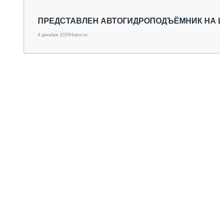
СПЕЦТЕХНИКА И ТРАНСПОРТ
ГРУЗОПЕРЕВОЗКИ
ПРЕДСТАВЛЕН АВТОГИДРОПОДЪЁМНИК НА 
ФИНАНСЫ, ЛИЗИНГ, СТРАХОВАНИЕ
4 декабря 2025
Новости
ТЕХНИКА КРУПНЫМ ПЛАНОМ
ИСПЫТАТЕЛИ
ТЕХНОЛОГИИ
ДОРОЖНАЯ ИНДУСТРИЯ
СЕРВИСМЕНЫ