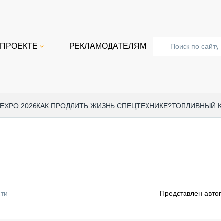
 ПРОЕКТЕ
РЕКЛАМОДАТЕЛЯМ
 EXPO 2026
КАК ПРОДЛИТЬ ЖИЗНЬ СПЕЦТЕХНИКЕ?
ТОПЛИВНЫЙ 
СПЕЦПРОЕКТЫ
СТАТЬ
EXPO CTT 2024
ДОРОЖ
EXPO CTT 2023
ГРУЗО
EXPO CTT 2022
КОММЕ
сти
Представлен авто
КОМТРАНС 2021
ПОДЪЁ
МЕРОПРИЯТИЯ
ПРИЦЕ