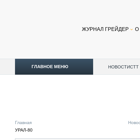
ЖУРНАЛ ГРЕЙДЕР
О
ГЛАВНОЕ МЕНЮ
НОВОСТИ
CTT
ТОПЛИВНЫЙ КРИЗИС
НОВОСТИ
CTT EXPO 2026
CTT EXPO 2025
КАК ПРОДЛИТЬ ЖИЗНЬ СПЕЦТЕХНИКЕ?
Главная
Ново
АНАЛИТИКА
УРАЛ-80
ОБЗОР РЫНКА