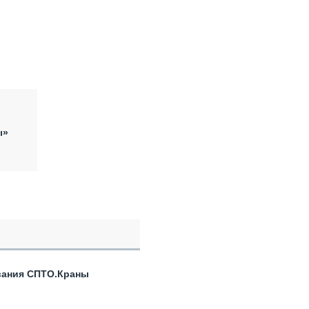
ы»
вания СПТО.Краны