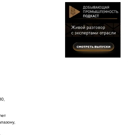
80,
лет
апазону,