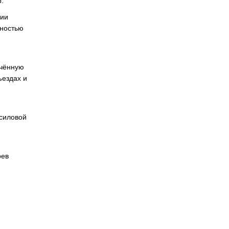
.
ции
мностью
гчённую
ъездах и
 силовой
рев