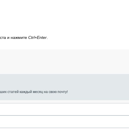
кста и нажмите
Ctrl+Enter
.
ших статей каждый месяц на свою почту!