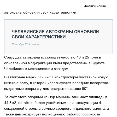
СЕРВИСМЕНЫ
Челябинские
автокраны обновили свои характеристики
СПЕЦПРОЕКТЫ
МЕРОПРИЯТИЯ
СТАТЬИ ПО КАТЕГОРИЯМ ТЕХНИКИ
ЧЕЛЯБИНСКИЕ АВТОКРАНЫ ОБНОВИЛИ
О ПРОЕКТЕ
СВОИ ХАРАКТЕРИСТИКИ
30 октября 2019
Новости
Сразу два автокрана грузоподъёмностью 40 и 25 тонн в
обновлённой модификации были представлены в Сургуте
Челябинским механическим заводом.
В автокране марки КС-65711 конструкторы поставили новую
нижнюю раму, в которой используются передние поворотно-
выдвижные опоры с углом раскрытия свыше 90°.
За счёт этого опорный контур машины занимает площадь в
44,8м2, остаётся более устойчивым при эксплуатации 4-
секционной стрелы в режиме среднего и дальнего вылета, а
также демонстрирует полноценную работоспособность