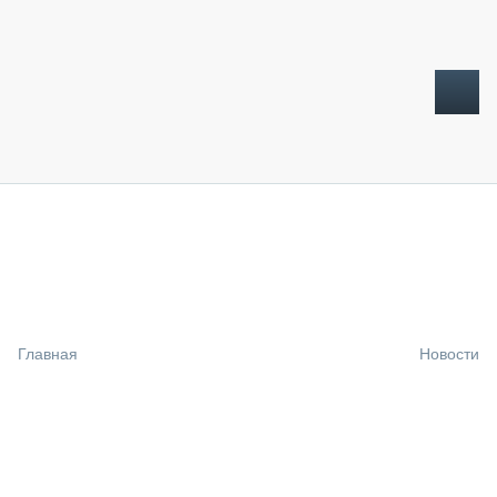
ТОПЛИВНЫЙ КРИЗИС
НОВОСТИ
CTT EXPO 2026
CTT EXPO 2025
КАК ПРОДЛИТЬ ЖИЗНЬ СПЕЦТЕХНИКЕ?
Главная
Новости
АНАЛИТИКА
ОБЗОР РЫНКА
ТЕХНИКА КРУПНЫМ ПЛАНОМ
ИСПЫТАТЕЛИ
ТЕХНОЛОГИИ
ДОРОЖНАЯ ИНДУСТРИЯ