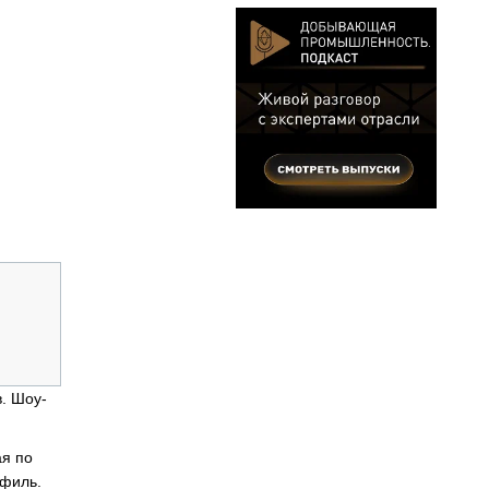
. Шоу-
ая по
офиль.