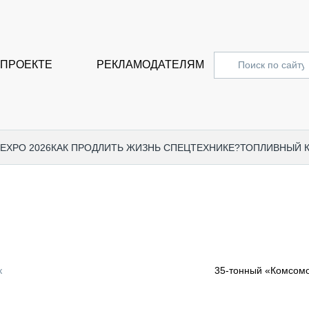
 ПРОЕКТЕ
РЕКЛАМОДАТЕЛЯМ
 EXPO 2026
КАК ПРОДЛИТЬ ЖИЗНЬ СПЕЦТЕХНИКЕ?
ТОПЛИВНЫЙ 
СПЕЦПРОЕКТЫ
СТАТЬ
EXPO CTT 2024
ДОРОЖ
EXPO CTT 2023
ГРУЗО
EXPO CTT 2022
КОММЕ
к
35-тонный «Комсомо
КОМТРАНС 2021
ПОДЪЁ
МЕРОПРИЯТИЯ
ПРИЦЕ