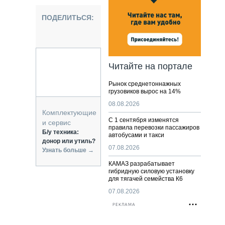
НАЛЬНАЯ ТЕХНИКА
ЖИРСКИЙ ТРАНСПОРТ
ПОДЕЛИТЬСЯ:
ОЗТЕХНИКА
КА СПЕЦИАЛЬНОГО НАЗНАЧЕНИЯ
РНАЯ ТЕХНИКА
Читайте на портале
ТИКА И СКЛАД
Рынок среднетоннажных
АТИЗАЦИЯ И ТЕХНОЛОГИИ
грузовиков вырос на 14%
ЕКТУЮЩИЕ И СЕРВИС
08.08.2026
Комплектующие
С 1 сентября изменятся
и сервис
правила перевозки пассажиров
Б/у техника:
автобусами и такси
донор или утиль?
07.08.2026
Узнать больше →
КАМАЗ разрабатывает
гибридную силовую установку
для тягачей семейства К6
07.08.2026
РЕКЛАМА