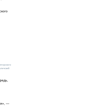
ского
кторского
аличский
редь,
ти», —