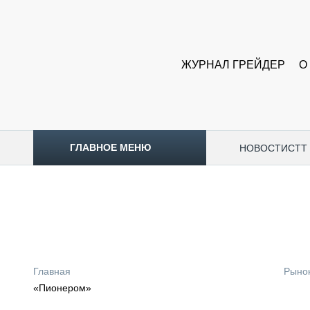
ЖУРНАЛ ГРЕЙДЕР
О
ГЛАВНОЕ МЕНЮ
НОВОСТИ
CTT
ТОПЛИВНЫЙ КРИЗИС
НОВОСТИ
CTT EXPO 2026
CTT EXPO 2025
КАК ПРОДЛИТЬ ЖИЗНЬ СПЕЦТЕХНИКЕ?
Главная
Рыно
АНАЛИТИКА
«Пионером»
ОБЗОР РЫНКА