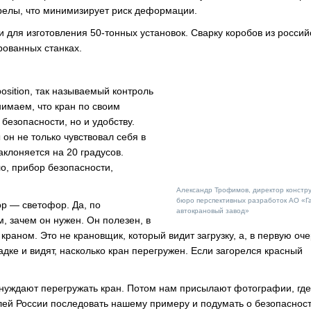
релы, что минимизирует риск деформации.
для изготовления 50-тонных установок. Сварку коробов из россий
рованных станках.
osition, так называемый контроль
имаем, что кран по своим
безопасности, но и удобству.
н не только чувствовал себя в
клоняется на 20 градусов.
о, прибор безопасности,
Александр Трофимов, директор констру
бюро перспективных разработок АО «Г
ор — светофор. Да, по
автокрановый завод»
, зачем он нужен. Он полезен, в
раном. Это не крановщик, который видит загрузку, а, в первую оче
дке и видят, насколько кран перегружен. Если загорелся красный
инуждают перегружать кран. Потом нам присылают фотографии, где
лей России последовать нашему примеру и подумать о безопаснос