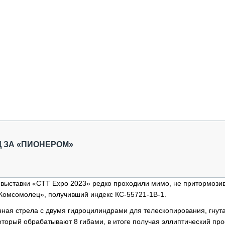
 ЗА «ПИОНЕРОМ»
выставки «СТТ Expo 2023» редко проходили мимо, не притормозив
Комсомолец», получивший индекс КС-55721-1В-1.
ная стрела с двумя гидроцилиндрами для телескопирования, гнут
оторый обрабатывают 8 гибами, в итоге получая эллиптический пр