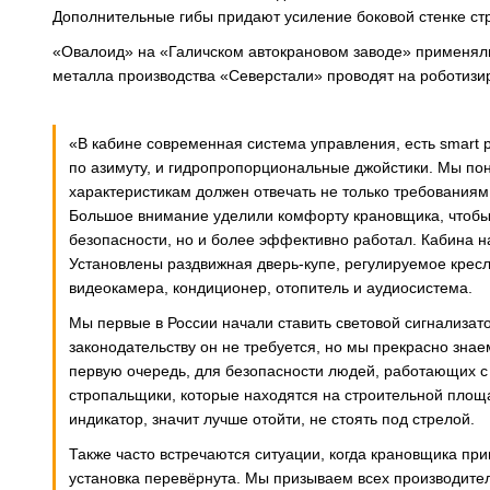
Дополнительные гибы придают усиление боковой стенке ст
«Овалоид» на «Галичском автокрановом заводе» применяли 
металла производства «Северстали» проводят на роботизи
«В кабине современная система управления, есть smart p
по азимуту, и гидропропорциональные джойстики. Мы пон
характеристикам должен отвечать не только требованиям 
Большое внимание уделили комфорту крановщика, чтобы о
безопасности, но и более эффективно работал. Кабина на
Установлены раздвижная дверь-купе, регулируемое кресл
видеокамера, кондиционер, отопитель и аудиосистема.
Мы первые в России начали ставить световой сигнализат
законодательству он не требуется, но мы прекрасно знаем
первую очередь, для безопасности людей, работающих с к
стропальщики, которые находятся на строительной площа
индикатор, значит лучше отойти, не стоять под стрелой.
Также часто встречаются ситуации, когда крановщика пр
установка перевёрнута. Мы призываем всех производите