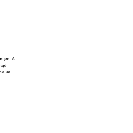
пции. А
 ещё
ом на