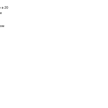
 в 20
ые
том