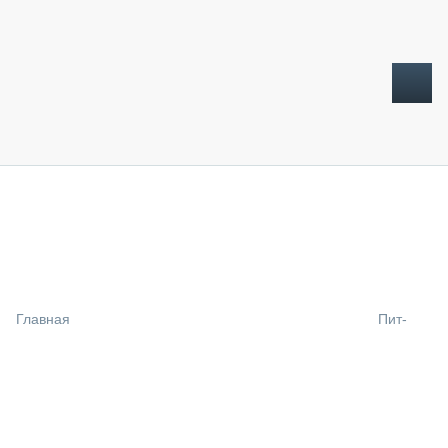
ТОПЛИВНЫЙ КРИЗИС
НОВОСТИ
CTT EXPO 2026
CTT EXPO 2025
КАК ПРОДЛИТЬ ЖИЗНЬ СПЕЦТЕХНИКЕ?
Главная
Пит-
АНАЛИТИКА
ОБЗОР РЫНКА
ТЕХНИКА КРУПНЫМ ПЛАНОМ
ИСПЫТАТЕЛИ
ТЕХНОЛОГИИ
ДОРОЖНАЯ ИНДУСТРИЯ