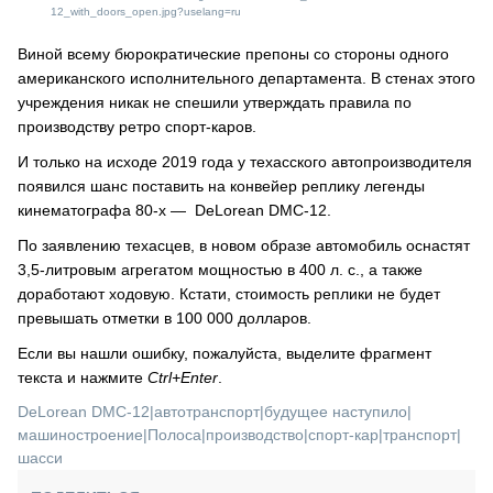
12_with_doors_open.jpg?uselang=ru
Виной всему бюрократические препоны со стороны одного
американского исполнительного департамента. В стенах этого
учреждения никак не спешили утверждать правила по
производству ретро спорт-каров.
И только на исходе 2019 года у техасского автопроизводителя
появился шанс поставить на конвейер реплику легенды
кинематографа 80-х — DeLorean DMC-12.
По заявлению техасцев, в новом образе автомобиль оснастят
3,5-литровым агрегатом мощностью в 400 л. с., а также
доработают ходовую. Кстати, стоимость реплики не будет
превышать отметки в 100 000 долларов.
Если вы нашли ошибку, пожалуйста, выделите фрагмент
текста и нажмите
Ctrl+Enter
.
DeLorean DMC-12
|
автотранспорт
|
будущее наступило
|
машиностроение
|
Полоса
|
производство
|
спорт-кар
|
транспорт
|
шасси