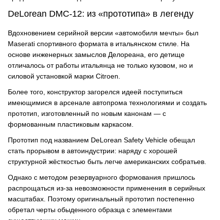
DeLorean DMC-12: из «прототипа» в легенду
Вдохновением серийной версии «автомобиля мечты» был
Maserati спортивного формата в итальянском стиле. На
основе инженерных замыслов Делореана, его детище
отличалось от работы итальянца не только кузовом, но и
силовой установкой марки Citroen.
Более того, конструктор загорелся идеей поступиться
имеющимися в арсенале автопрома технологиями и создать
прототип, изготовленный по новым канонам — с
формованным пластиковым каркасом.
Прототип под названием DeLorean Safety Vehicle обещал
стать прорывом в автоиндустрии: наряду с хорошей
структурной жёсткостью быть легче американских собратьев.
Однако с методом резервуарного формования пришлось
распрощаться из-за невозможности применения в серийных
масштабах. Поэтому оригинальный прототип постепенно
обретал черты обыденного образца с элементами