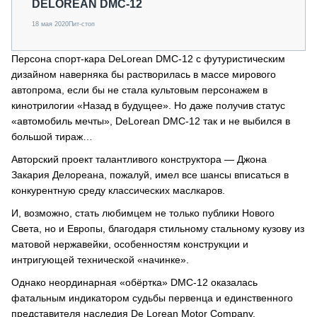
DELOREAN DMC-12
18 мая 2020
Пит-стоп
Персона спорт-кара DeLorean DMC-12 с футуристическим
дизайном наверняка бы растворилась в массе мирового
автопрома, если бы не стала культовым персонажем в
кинотрилогии «Назад в будущее». Но даже получив статус
«автомобиль мечты», DeLorean DMC-12 так и не выбился в
большой тираж…
Авторский проект талантливого конструктора — Джона
Закария Делореана, пожалуй, имел все шансы вписаться в
конкурентную среду классических маслкаров.
И, возможно, стать любимцем не только публики Нового
Света, но и Европы, благодаря стильному стальному кузову из
матовой нержавейки, особенностям конструкции и
интригующей технической «начинке».
Однако неординарная «обёртка» DMC-12 оказалась
фатальным индикатором судьбы первенца и единственного
представителя наследия De Lorean Motor Company.