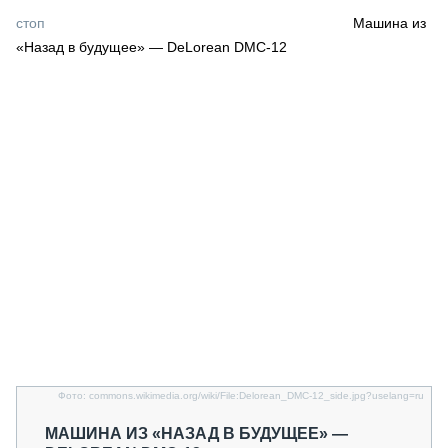
СЕРВИСМЕНЫ
стоп
Машина из
«Назад в будущее» — DeLorean DMC-12
СПЕЦПРОЕКТЫ
МЕРОПРИЯТИЯ
СТАТЬИ ПО КАТЕГОРИЯМ ТЕХНИКИ
О ПРОЕКТЕ
Фото: commons.wikimedia.org/wiki/File:Delorean_DMC-12_side.jpg?uselang=ru
МАШИНА ИЗ «НАЗАД В БУДУЩЕЕ» —