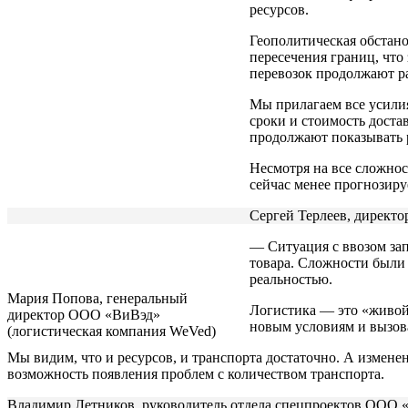
ресурсов.
Геополитическая обстан
пересечения границ, что
перевозок продолжают ра
Мы прилагаем все усили
сроки и стоимость доста
продолжают показывать р
Несмотря на все сложнос
сейчас менее прогнозир
Сергей Терлеев, директ
— Ситуация с ввозом зап
товара. Сложности были 
реальностью.
Мария Попова, генеральный
Логистика — это «живой 
директор ООО «ВиВэд»
новым условиям и вызов
(логистическая компания WeVed)
Мы видим, что и ресурсов, и транспорта достаточно. А измен
возможность появления проблем с количеством транспорта.
Владимир Летников, руководитель отдела спецпроектов ООО 