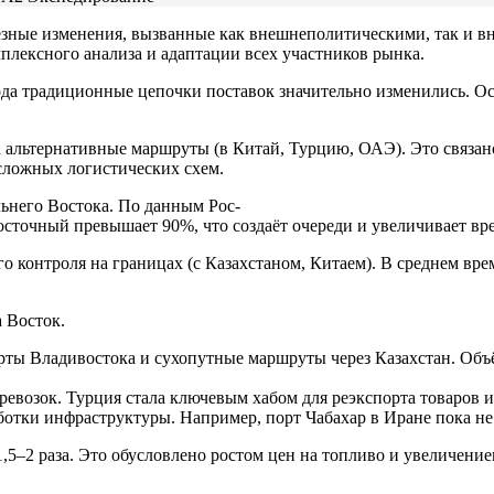
ёзные изменения, вызванные как внешнеполитическими, так и 
лексного анализа и адаптации всех участников рынка.
года традиционные цепочки поставок значительно изменились. О
а альтернативные маршруты (в Китай, Турцию, ОАЭ). Это связан
сложных логистических схем.
льнего Востока. По данным Рос-
осточный превышает 90%, что создаёт очереди и увеличивает вре
о контроля на границах (с Казахстаном, Китаем). В среднем вр
 Восток.
орты Владивостока и сухопутные маршруты через Казахстан. Об
ревозок. Турция стала ключевым хабом для реэкспорта товаров и
аботки инфраструктуры. Например, порт Чабахар в Иране пока 
,5–2 раза. Это обусловлено ростом цен на топливо и увеличени