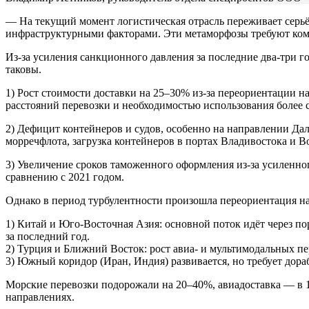
― На текущий момент логистическая отрасль переживает серь
инфраструктурными факторами. Эти метаморфозы требуют комп
Из-за усиления санкционного давления за последние два-три 
таковы.
1) Рост стоимости доставки на 25–30% из-за переориентации н
расстояний перевозки и необходимостью использования более 
2) Дефицит контейнеров и судов, особенно на направлении Да
морречфлота, загрузка контейнеров в портах Владивостока и В
3) Увеличение сроков таможенного оформления из-за усиленног
сравнению с 2021 годом.
Однако в период турбулентности произошла переориентация на
1) Китай и Юго-Восточная Азия: основной поток идёт через п
за последний год.
2) Турция и Ближний Восток: рост авиа- и мультимодальных пе
3) Южный коридор (Иран, Индия) развивается, но требует дор
Морские перевозки подорожали на 20–40%, авиадоставка ― в 1
направлениях.