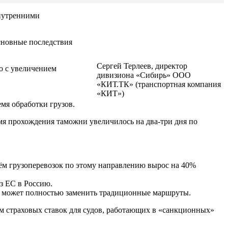
внутренними
сновные последствия
Сергей Терлеев, директор
о с увеличением
дивизиона «Сибирь» ООО
«КИТ.ТК» (транспортная компания
«КИТ»)
мя обработки грузов.
емя прохождения таможни увеличилось на два-три дня по
ъём грузоперевозок по этому направлению вырос на 40%
з ЕС в Россию.
не может полностью заменить традиционные маршруты.
ем страховых ставок для судов, работающих в «санкционных»