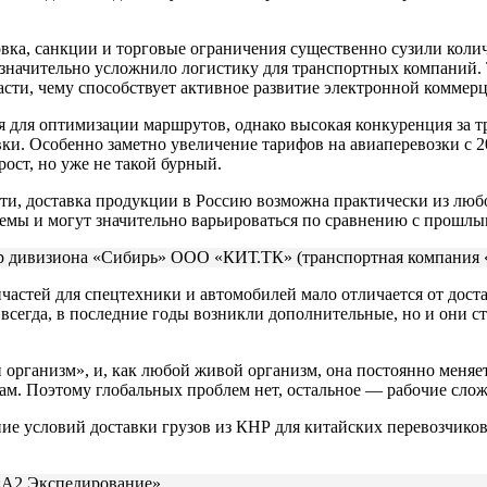
овка, санкции и торговые ограничения существенно сузили кол
 значительно усложнило логистику для транспортных компаний.
сти, чему способствует активное развитие электронной коммер
я для оптимизации маршрутов, однако высокая конкуренция за 
вки. Особенно заметно увеличение тарифов на авиаперевозки с 20
ост, но уже не такой бурный.
ти, доставка продукции в Россию возможна практически из любо
уемы и могут значительно варьироваться по сравнению с прошлы
ор дивизиона «Сибирь» ООО «КИТ.ТК» (транспортная компания
частей для спецтехники и автомобилей мало отличается от дост
всегда, в последние годы возникли дополнительные, но и они 
организм», и, как любой живой организм, она постоянно меняет
ам. Поэтому глобальных проблем нет, остальное — рабочие слож
ение условий доставки грузов из КНР для китайских перевозчик
«А2 Экспедирование»