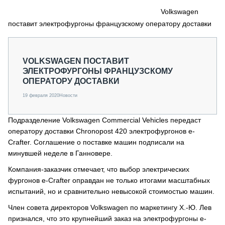
СЕРВИСМЕНЫ
Volkswagen
поставит электрофургоны французскому оператору доставки
СПЕЦПРОЕКТЫ
МЕРОПРИЯТИЯ
СТАТЬИ ПО КАТЕГОРИЯМ ТЕХНИКИ
VOLKSWAGEN ПОСТАВИТ
О ПРОЕКТЕ
ЭЛЕКТРОФУРГОНЫ ФРАНЦУЗСКОМУ
ОПЕРАТОРУ ДОСТАВКИ
19 февраля 2020
Новости
Подразделение Volkswagen Commercial Vehicles передаст
оператору доставки
Chronopost 420 электрофургонов e-
Crafter. Соглашение о поставке машин подписали на
минувшей неделе в Ганновере.
Компания-заказчик отмечает, что выбор электрических
фургонов e-Crafter оправдан не только итогами масштабных
испытаний, но и сравнительно невысокой стоимостью машин.
Член совета директоров Volkswagen по маркетингу Х.-Ю. Лев
признался, что это крупнейший заказ на электрофургоны e-