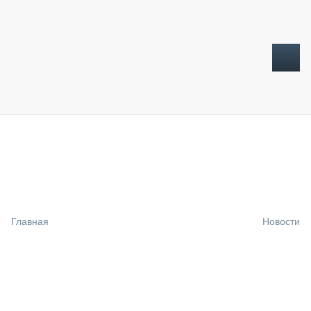
ТОПЛИВНЫЙ КРИЗИС
НОВОСТИ
CTT EXPO 2026
CTT EXPO 2025
КАК ПРОДЛИТЬ ЖИЗНЬ СПЕЦТЕХНИКЕ?
Главная
Новости
АНАЛИТИКА
ОБЗОР РЫНКА
ТЕХНИКА КРУПНЫМ ПЛАНОМ
ИСПЫТАТЕЛИ
ТЕХНОЛОГИИ
ДОРОЖНАЯ ИНДУСТРИЯ