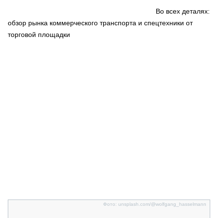
СЕРВИСМЕНЫ
Во всех деталях:
обзор рынка коммерческого транспорта и спецтехники от
СПЕЦПРОЕКТЫ
МЕРОПРИЯТИЯ
торговой площадки
СТАТЬИ ПО КАТЕГОРИЯМ ТЕХНИКИ
О ПРОЕКТЕ
Фото: unsplash.com/@wolfgang_hasselmann