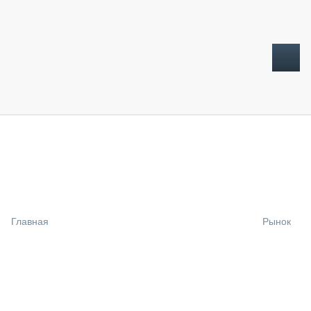
ТОПЛИВНЫЙ КРИЗИС
НОВОСТИ
CTT EXPO 2026
CTT EXPO 2025
КАК ПРОДЛИТЬ ЖИЗНЬ СПЕЦТЕХНИКЕ?
Главная
Рынок
АНАЛИТИКА
ОБЗОР РЫНКА
ТЕХНИКА КРУПНЫМ ПЛАНОМ
ИСПЫТАТЕЛИ
ТЕХНОЛОГИИ
ДОРОЖНАЯ ИНДУСТРИЯ