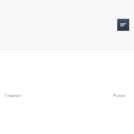
ТОПЛИВНЫЙ КРИЗИС
НОВОСТИ
CTT EXPO 2026
CTT EXPO 2025
КАК ПРОДЛИТЬ ЖИЗНЬ СПЕЦТЕХНИКЕ?
Главная
Рынок
АНАЛИТИКА
ОБЗОР РЫНКА
ТЕХНИКА КРУПНЫМ ПЛАНОМ
ИСПЫТАТЕЛИ
ТЕХНОЛОГИИ
ДОРОЖНАЯ ИНДУСТРИЯ