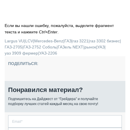
Если вы нашли ошибку, пожалуйста, выделите фрагмент
текста и нажмите
Ctrl+Enter
.
Largus VU
|
LCV
|
Mercedes-Benz
|
ГАЗ
|
газ 3221
|
газ 3302 бизнес
|
ГАЗ-2705
|
ГАЗ-2752 Соболь
|
ГАЗель NEXT
|
рынок
|
УАЗ
|
уаз 3909 фермер
|
УАЗ-2206
ПОДЕЛИТЬСЯ:
Понравился материал?
Подпишитесь на Дайджест от “Грейдера” и получайте
подборку лучших статей каждый месяц на свою почту!