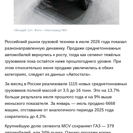
«Валдай 12». Фото: «Автозавод NN».
Российский рынок грузовой техники в июле 2026 года показал
разнонаправленную динамику. Продажи среднетоннажных
автомобилей вернулись к росту, тогда как сегмент тяжёлых
грузовиков пока остаётся ниже прошлогоднего уровня. При
этом относительно июня продажи увеличились в обеих
категориях, следует из данных «Автостата».
За месяц в России реализовали 1115 новых среднетоннажных
грузовиков полной массой от 3,5 до 16 тонн. Это на 13,7%
больше результата июля прошлого года и на 9% выше
июньского показателя. За январь — июль продано 6668
машин, отставание от аналогичного периода 2025 года
сократилось до 4,2%.
Крупнейшую долю сегмента MCV сохраняет ГАЗ — 379
автомобилей, или 34% рынка. Однако продажи марки