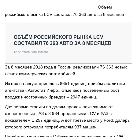
СЕРВИСМЕНЫ
Объём
российского рынка LCV составил 76 363 авто за 8 месяцев
СПЕЦПРОЕКТЫ
МЕРОПРИЯТИЯ
СТАТЬИ ПО КАТЕГОРИЯМ ТЕХНИКИ
ОБЪЁМ РОССИЙСКОГО РЫНКА LCV
О ПРОЕКТЕ
СОСТАВИЛ 76 363 АВТО ЗА 8 МЕСЯЦЕВ
12 сентября 2018
Новости
За 8 месяцев 2018 года в России реализовали 76 363 новых
лёгких коммерческих автомобилей.
Из них на август пришлось 8651 единиц, причём аналитики
агентства «Автостат Инфо» отмечают постепенный рост
продаж иностранных брендов – 2947 единиц.
Две первые строчки по долям продаж пока занимают
отечественные ГАЗ с 3 984 проданными LCV и УАЗ с
показателем 1 257 единиц. А вот третье место у Ford, дилеры
которого отгрузили потребителям 937 машин.
Четвёртое место занял Volkswagen с реализованными 496