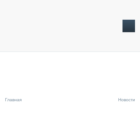
ТОПЛИВНЫЙ КРИЗИС
НОВОСТИ
CTT EXPO 2026
CTT EXPO 2025
КАК ПРОДЛИТЬ ЖИЗНЬ СПЕЦТЕХНИКЕ?
Главная
Новости
АНАЛИТИКА
ОБЗОР РЫНКА
ТЕХНИКА КРУПНЫМ ПЛАНОМ
ИСПЫТАТЕЛИ
ТЕХНОЛОГИИ
ДОРОЖНАЯ ИНДУСТРИЯ