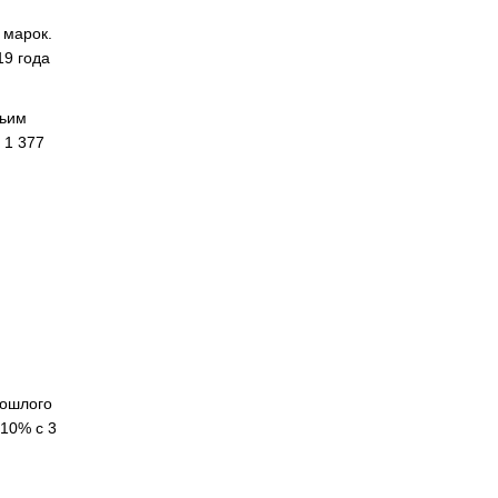
 марок.
19 года
тьим
 1 377
рошлого
 10% с 3