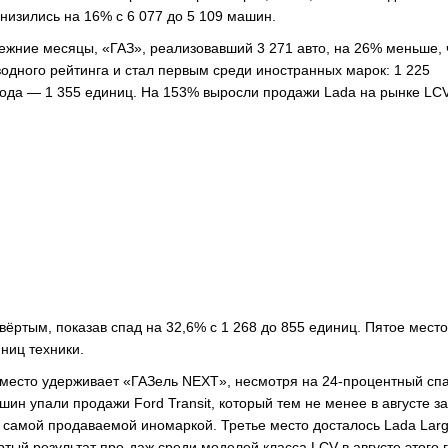
низились на 16% с 6 077 до 5 109 машин.
прежние месяцы, «ГАЗ», реализовавший 3 271 авто, на 26% меньше,
водного рейтинга и стал первым среди иностранных марок: 1 225
ода — 1 355 единиц. На 153% выросли продажи Lada на рынке LCV
вёртым, показав спад на 32,6% с 1 268 до 855 единиц. Пятое место
ниц техники.
место удерживает «ГАЗель NEXT», несмотря на 24-процентный сп
ашин упали продажи Ford Transit, который тем не менее в августе з
е самой продаваемой иномаркой. Третье место досталось Lada Larg
тый результат про-даж среди моделей класса LCV в августе этого 