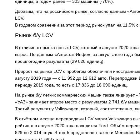
единицы, а годом ранее — 303 машины (-70%).
Добавим, что на российском рынке, согласно данным «Авто
LCV.
В годовом сравнении за этот период рынок упал на 11,5% с
Рынок б/у LCV
В отличие от рынка новых LCV, который в августе 2020 го
вырос. По данным «Автостат Инфо», за август этого года б
прошлогодние результаты (29 828 единиц).
Прирост на рынке LCV с пробегом обеспечили иностранные м
августу 2019 года — с 11 992 до 12 612 авто. Перепродажи
периоду 2019 года, то есть с 17 836 до 18 090 единиц.
На рынке б/у легких коммерческих машин также лидирует «Г
«УАЗ» занимает второе место с результатом 2 741 б/у маши
Третий результат у Volkswagen, который, соответственно, 
В отчётном месяце перепродажи LCV марки Volkswagen выро
рейтинга в августе 2020 года находится Ford. Объём пере
829 до 2 014 штук. В топ-5 представлен также и Mercedes-
показатель (1 698 штук).