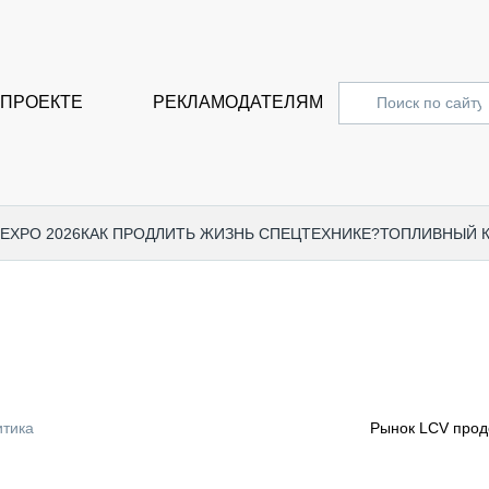
 ПРОЕКТЕ
РЕКЛАМОДАТЕЛЯМ
 EXPO 2026
КАК ПРОДЛИТЬ ЖИЗНЬ СПЕЦТЕХНИКЕ?
ТОПЛИВНЫЙ 
СПЕЦПРОЕКТЫ
СТАТЬ
EXPO CTT 2024
ДОРОЖ
EXPO CTT 2023
ГРУЗО
EXPO CTT 2022
КОММЕ
итика
Рынок LCV прод
КОМТРАНС 2021
ПОДЪЁ
МЕРОПРИЯТИЯ
ПРИЦЕ