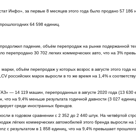
стат Инфо», за первые 8 месяцев этого года было продано 57 186 
 прошлогодних 64 598 единиц.
да продолжил падение, объём перепродаж на рынке подержанной те
ыло перепродано 30 702 легких коммерческих авто, что на 3% прев
арки, объём перепродаж у которых возрос в августе этого года на
 LCV российских марок выросли в то же время на 1,4% к соответст
АЗ» — 14 119 машин, перепроданных в августе 2020 года (13 630 
н, что на 9,4% меньше результата годичной давности (3 027 единиц
лидирует среди иностранных брендов.
сли в годовом сравнении с 2 352 до 2 440 штук. На четвёртой стр
продаж лёгких коммерческих автомобилей этого бренда выросли на 
Benz с результатом в 1 858 единиц, что на 9,4% превышает прошлог