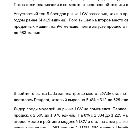
Показатели реализации в сегменте отечественной техники с
Августовский топ-5 брендов рынка LCV возглавил, как и в 
годом ранее (4 419 единиц). Ford вышел на второе место с
проданных машин, на 9% меньше, чем в августе прошлого г
до 983 машин.
В рейтинге рынка Lada заняла третье место. «УАЗ» стал чет
досталось Peugeot, который вырос на 5,4% с 312 до 329 еди
Лидер среди моделей на рынке LCV не поменялся. Первое 
продаж, с 2 595 до 1 970 единиц. На 8% с 1 334 до 1 225 м
второе место в рейтинге моделей LCV и стал на этом рынк
версии «фургон» — 983 единиц (+153%; 389 машин). Четвёр