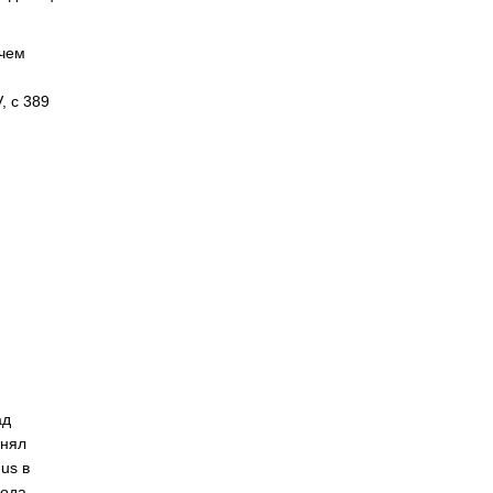
 чем
, с 389
ад
анял
us в
года