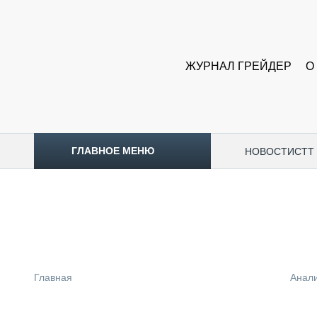
ЖУРНАЛ ГРЕЙДЕР
О
ГЛАВНОЕ МЕНЮ
НОВОСТИ
CTT
ТОПЛИВНЫЙ КРИЗИС
НОВОСТИ
CTT EXPO 2026
CTT EXPO 2025
КАК ПРОДЛИТЬ ЖИЗНЬ СПЕЦТЕХНИКЕ?
Главная
Анал
АНАЛИТИКА
ОБЗОР РЫНКА