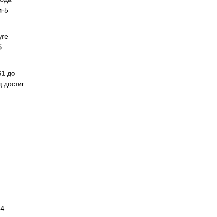
п-5
уге
5
61 до
 достиг
34