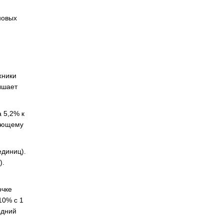
новых
хники
ышает
 5,2% к
вующему
единиц).
).
очке
10% с 1
одний