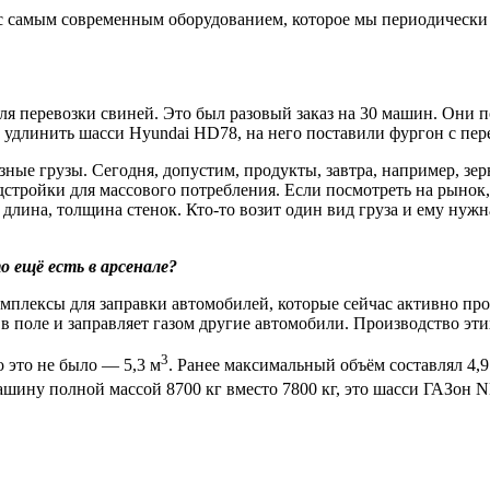
 с самым современным оборудованием, которое мы периодически
ля перевозки свиней. Это был разовый заказ на 30 машин. Они
сь удлинить шасси Hyundai HD78, на него поставили фургон с пе
азные грузы. Сегодня, допустим, продукты, завтра, например, з
адстройки для массового потребления. Если посмотреть на рыно
лина, толщина стенок. Кто-то возит один вид груза и ему нужн
 ещё есть в арсенале?
плексы для заправки автомобилей, которые сейчас активно про
, в поле и заправляет газом другие автомобили. Производство эт
3
 это не было — 5,3 м
. Ранее максимальный объём составлял 4,9
ашину полной массой 8700 кг вместо 7800 кг, это шасси ГАЗон N