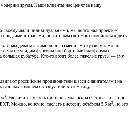
 модернизируем. Наши клиенты нас ценят за нашу
 по-своему были индивидуальными, мы долго над проектом
регородками и трапами, по которым скот мог спокойно заходить.
ерно. И мы делаем автомобили со сменными кузовами. Но по
к, то мы не увидим фургоны или бортовые платформы с
а большая кубатура. Кто-то возит более тяжелые грузы — ему
двигают российские производители шасси с двигателями на
их газовых комплексов запустили в этом году.
3
 м
. Увеличить ёмкость цистерны удалось за счёт шасси — оно
3
EXT. Можно, конечно, сделать цистерну объёмом 5,5 м
, но это