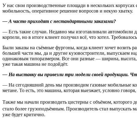
У нас свои производственные площади в нескольких корпусах
мобильность, оперативное решение вопросов и некую хватку.
— А часто приходят с нестандартными заказами?
— Есть такие случаи. Недавно мы изготавливали автомобили д
корпели, но в итоге клиент получил всё, что хотел. Требовало
Были заказы на съёмные фургоны, когда клиент хочет возить р
большей части мы, да и другие кузовостроители, выпускаем н
одинаковым типоразмером. Все они разные — ширина, высота, д
уже такая машина не подойдёт.
— На выставку вы привезли три модели своей продукции. Что
— На сегодняшний день мы производим газовые мобильные ком
метане. То есть, это машина, которая выезжает, условно говоря
Также мы начали производить цистерны с объёмом, которого до
стало более грузоподъёмным. Производитель стал выпускать м
уже будет критично.