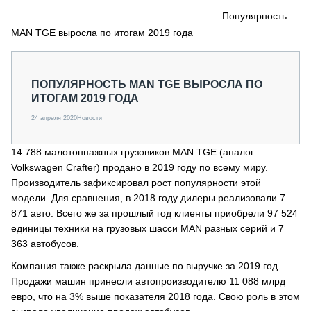
СЕРВИСМЕНЫ
Популярность
MAN TGE выросла по итогам 2019 года
СПЕЦПРОЕКТЫ
МЕРОПРИЯТИЯ
СТАТЬИ ПО КАТЕГОРИЯМ ТЕХНИКИ
ПОПУЛЯРНОСТЬ MAN TGE ВЫРОСЛА ПО
О ПРОЕКТЕ
ИТОГАМ 2019 ГОДА
24 апреля 2020
Новости
14 788 малотоннажных грузовиков MAN TGE (аналог
Volkswagen Crafter) продано в 2019 году по всему миру.
Производитель зафиксировал рост популярности этой
модели. Для сравнения, в 2018 году дилеры реализовали 7
871 авто. Всего же за прошлый год клиенты приобрели 97 524
единицы техники на грузовых шасси MAN разных серий и 7
363 автобусов.
Компания также раскрыла данные по выручке за 2019 год.
Продажи машин принесли автопроизводителю 11 088 млрд
евро, что на 3% выше показателя 2018 года. Свою роль в этом