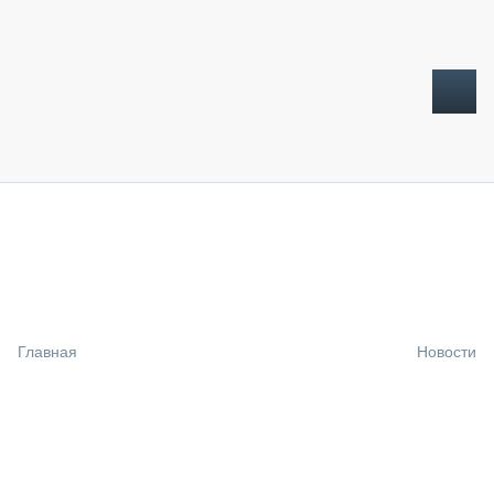
ТОПЛИВНЫЙ КРИЗИС
НОВОСТИ
CTT EXPO 2026
CTT EXPO 2025
КАК ПРОДЛИТЬ ЖИЗНЬ СПЕЦТЕХНИКЕ?
Главная
Новости
АНАЛИТИКА
ОБЗОР РЫНКА
ТЕХНИКА КРУПНЫМ ПЛАНОМ
ИСПЫТАТЕЛИ
ТЕХНОЛОГИИ
ДОРОЖНАЯ ИНДУСТРИЯ