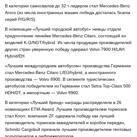
В категории самосвалов до 32 т лидером стал Mercedes-Benz
Arocs (из числа иностранных машин победа досталась Scania
серий P/G/R/S).
В номинации «Лучший городской автобус» немцы отдали
предпочтение линейке Mercedes-Benz Citaro, состоящей из
моделей K-G/NGT/hybrid. Из числа продукции производителей
других стран уверенную победу одержал Volvo 7900 H/LAH
Hybrid/EH.
«Лучшим междугородним автобусом» производства Германии
стал Mercedes-Benz Citaro L/EÜ/hybrid, а иностранного
производства — Volvo 8900. В сегменте туристических
автобусов победителем из Германии стал Setra Top-Class 500
HDH/DT, а импортным — Volvo 9900.
В категории «Лучший бренд» награды распределяли в 26
номинациях ETM-Award. Лучшим производителем тормозов
стал Knorr, компания ZF одержала победу как лучший
производитель тормозов-замедлителей и коробок передач,
Schmitz Cargobull признали лучшим производителем тентовых
полуприцепов и рефрижераторов.