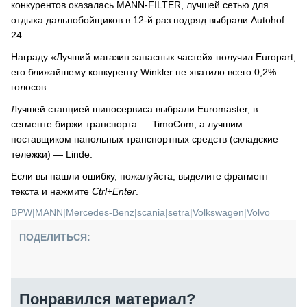
конкурентов оказалась MANN-FILTER, лучшей сетью для
отдыха дальнобойщиков в 12-й раз подряд выбрали Autohof
24.
Награду «Лучший магазин запасных частей» получил Europart,
его ближайшему конкуренту Winkler не хватило всего 0,2%
голосов.
Лучшей станцией шиносервиса выбрали Euromaster, в
сегменте биржи транспорта — TimoCom, а лучшим
поставщиком напольных транспортных средств (складские
тележки) — Linde.
Если вы нашли ошибку, пожалуйста, выделите фрагмент
текста и нажмите
Ctrl+Enter
.
BPW
|
MANN
|
Mercedes-Benz
|
scania
|
setra
|
Volkswagen
|
Volvo
ПОДЕЛИТЬСЯ:
Понравился материал?