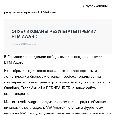
СЕРВИСМЕНЫ
Опубликованы
результаты премии ETM-Award
СПЕЦПРОЕКТЫ
МЕРОПРИЯТИЯ
СТАТЬИ ПО КАТЕГОРИЯМ ТЕХНИКИ
ОПУБЛИКОВАНЫ РЕЗУЛЬТАТЫ ПРЕМИИ
О ПРОЕКТЕ
ETM-AWARD
11 июля 2018
Новости
В Германии определили победителей ежегодной премии
ETM-Award.
Их выбрали люди, тесно связанные с транспортным и
логистическим бизнесом страны: профессионалы рынка
коммерческого автотранспорта и читатели журналов Lastauto
Omnibus, Trans Aktuell и FERNFAHRER, а также сайта
eurotransport.de.
Машины Volkswagen получили сразу три награды: «Лучшим
пикапом» стала модель VW Amarok, «Лучшим фургоном»
выбрали VW Caddy, «Лучшим развозным автомобилем массой