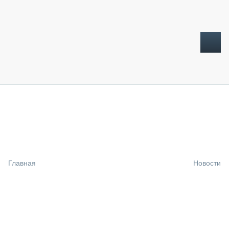
ТОПЛИВНЫЙ КРИЗИС
НОВОСТИ
CTT EXPO 2026
CTT EXPO 2025
КАК ПРОДЛИТЬ ЖИЗНЬ СПЕЦТЕХНИКЕ?
Главная
Новости
АНАЛИТИКА
ОБЗОР РЫНКА
ТЕХНИКА КРУПНЫМ ПЛАНОМ
ИСПЫТАТЕЛИ
ТЕХНОЛОГИИ
ДОРОЖНАЯ ИНДУСТРИЯ