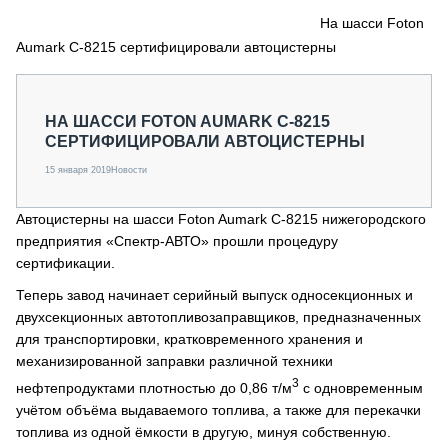
СЕРВИСМЕНЫ
На шасси Foton
Aumark C-8215 сертифицировали автоцистерны
СПЕЦПРОЕКТЫ
МЕРОПРИЯТИЯ
СТАТЬИ ПО КАТЕГОРИЯМ ТЕХНИКИ
НА ШАССИ FOTON AUMARK C-8215
О ПРОЕКТЕ
СЕРТИФИЦИРОВАЛИ АВТОЦИСТЕРНЫ
15 января 2019
Новости
Автоцистерны на шасси Foton Aumark C-8215 нижегородского
предприятия «Спектр-АВТО» прошли процедуру
сертификации.
Теперь завод начинает серийный выпуск односекционных и
двухсекционных автотопливозаправщиков, предназначенных
для транспортировки, кратковременного хранения и
механизированной заправки различной техники
3
нефтепродуктами плотностью до 0,86 т/м
с одновременным
учётом объёма выдаваемого топлива, а также для перекачки
топлива из одной ёмкости в другую, минуя собственную.