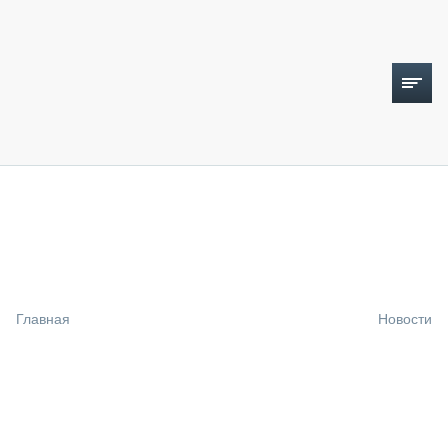
ТОПЛИВНЫЙ КРИЗИС
НОВОСТИ
CTT EXPO 2026
CTT EXPO 2025
КАК ПРОДЛИТЬ ЖИЗНЬ СПЕЦТЕХНИКЕ?
Главная
Новости
АНАЛИТИКА
ОБЗОР РЫНКА
ТЕХНИКА КРУПНЫМ ПЛАНОМ
ИСПЫТАТЕЛИ
ТЕХНОЛОГИИ
ДОРОЖНАЯ ИНДУСТРИЯ