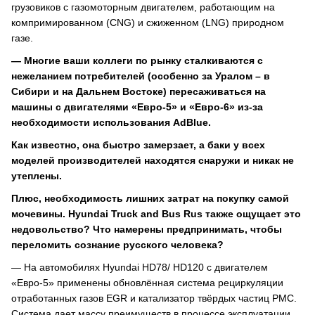
грузовиков с газомоторным двигателем, работающим на
компримированном (CNG) и сжиженном (LNG) природном
газе.
— Многие ваши коллеги по рынку сталкиваются с
нежеланием потребителей (особенно за Уралом – в
Сибири и на Дальнем Востоке) пересаживаться на
машины с двигателями «Евро-5» и «Евро-6» из-за
необходимости использования AdBlue.
Как известно, она быстро замерзает, а баки у всех
моделей производителей находятся снаружи и никак не
утеплены.
Плюс, необходимость лишних затрат на покупку самой
мочевины. Hyundai Truck and Bus Rus также ощущает это
недовольство? Что намерены предпринимать, чтобы
переломить сознание русского человека?
— На автомобилях Hyundai HD78/ HD120 с двигателем
«Евро-5» применены обновлённая система рециркуляции
отработанных газов EGR и катализатор твёрдых частиц PMC.
Система дает массу преимуществ в процессе эксплуатации,