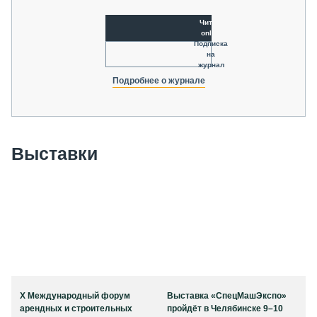
Читать
online
Подписка
на
журнал
Подробнее о журнале
Выставки
X Международный форум
Выставка «СпецМашЭкспо»
арендных и строительных
пройдёт в Челябинске 9–10