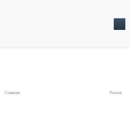
ТОПЛИВНЫЙ КРИЗИС
НОВОСТИ
CTT EXPO 2026
CTT EXPO 2025
КАК ПРОДЛИТЬ ЖИЗНЬ СПЕЦТЕХНИКЕ?
Главная
Рынок
АНАЛИТИКА
ОБЗОР РЫНКА
ТЕХНИКА КРУПНЫМ ПЛАНОМ
ИСПЫТАТЕЛИ
ТЕХНОЛОГИИ
ДОРОЖНАЯ ИНДУСТРИЯ