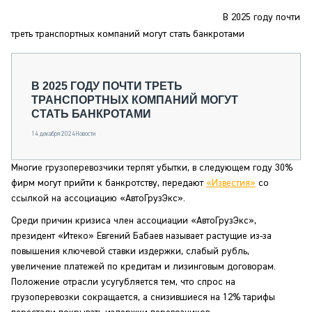
СЕРВИСМЕНЫ
В 2025 году почти
СПЕЦПРОЕКТЫ
треть транспортных компаний могут стать банкротами
МЕРОПРИЯТИЯ
СТАТЬИ ПО КАТЕГОРИЯМ ТЕХНИКИ
В 2025 ГОДУ ПОЧТИ ТРЕТЬ
О ПРОЕКТЕ
ТРАНСПОРТНЫХ КОМПАНИЙ МОГУТ
СТАТЬ БАНКРОТАМИ
14 декабря 2024
Новости
Многие грузоперевозчики терпят убытки, в следующем году 30%
фирм могут прийти к банкротству, передают
«Известия»
со
ссылкой на ассоциацию «АвтоГрузЭкс».
Среди причин кризиса член ассоциации «АвтоГрузЭкс»,
президент «Итеко» Евгений Бабаев называет растущие из-за
повышения ключевой ставки издержки, слабый рубль,
увеличение платежей по кредитам и лизинговым договорам.
Положение отрасли усугубляется тем, что спрос на
грузоперевозки сокращается, а снизившиеся на 12% тарифы