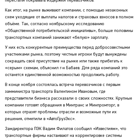
перестали покрывать издержки перевозчиков.
Как итог, на рынке выживают компании, с помощью незаконных
схем уходящие от выплаты налогов и страховых взносов в полном
объёме. Так, согласно ноябрьскому исследованию
«Общественной потребительской инициативы», больше половины
транспортных компаний занижают «белую» зарплату.
У них есть конкурентные преимущества перед добросовестными
участниками рынка, поэтому честные игроки будут вынуждены
сокращать своё присутствие на рынке или также прибегать к
«серым» схемам, объяснил г-н Бабаев. Для ряда компаний это
останется единственной возможностью продолжить работу.
В конце ноября состоялась встреча перевозчиков с первым
замминистра транспорта Валентином Ивановым, где
представители бизнеса рассказали о своих сложностях. Крупные
компании готовят обращения в Минтранс и Минпромторг, в
которых отразят проблемы отрасли и возможные пути их
решения, отметили в «АвтоГрузЭкс».
Замдиректора ПЭК Вадим Филатов сообщил «Известиям», что
транспортные фирмы настаивают на корректировке системы