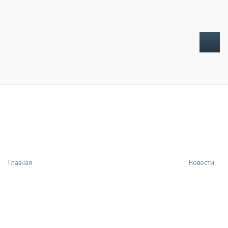
ТОПЛИВНЫЙ КРИЗИС
НОВОСТИ
CTT EXPO 2026
CTT EXPO 2025
КАК ПРОДЛИТЬ ЖИЗНЬ СПЕЦТЕХНИКЕ?
Главная
Новости
АНАЛИТИКА
ОБЗОР РЫНКА
ТЕХНИКА КРУПНЫМ ПЛАНОМ
ИСПЫТАТЕЛИ
ТЕХНОЛОГИИ
ДОРОЖНАЯ ИНДУСТРИЯ