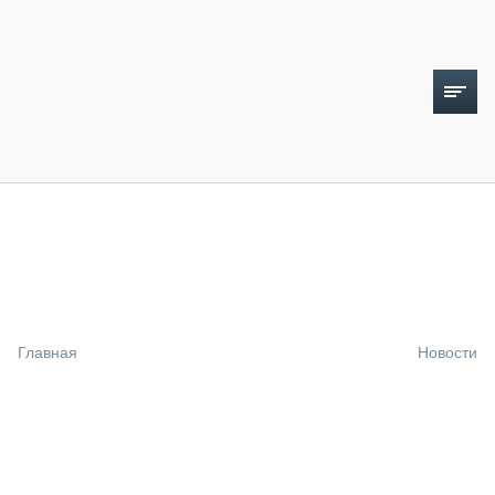
ТОПЛИВНЫЙ КРИЗИС
НОВОСТИ
CTT EXPO 2026
CTT EXPO 2025
КАК ПРОДЛИТЬ ЖИЗНЬ СПЕЦТЕХНИКЕ?
Главная
Новости
АНАЛИТИКА
ОБЗОР РЫНКА
ТЕХНИКА КРУПНЫМ ПЛАНОМ
ИСПЫТАТЕЛИ
ТЕХНОЛОГИИ
ДОРОЖНАЯ ИНДУСТРИЯ