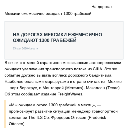
СЕРВИСМЕНЫ
На дорогах
Мексики ежемесячно ожидают 1300 грабежей
СПЕЦПРОЕКТЫ
МЕРОПРИЯТИЯ
СТАТЬИ ПО КАТЕГОРИЯМ ТЕХНИКИ
НА ДОРОГАХ МЕКСИКИ ЕЖЕМЕСЯЧНО
О ПРОЕКТЕ
ОЖИДАЮТ 1300 ГРАБЕЖЕЙ
25 мая 2020
Новости
В связи с отменой карантинов мексиканские автоперевозчики
ожидают увеличения транспортного потока из США. Это же
событие должно вызвать всплеск дорожного бандитизма.
Наиболее опасными маршрутами в стране считаются Мехико
— порт Веракрус, и Монтеррей (Мексика)- Макаллен (Техас).
Об этом сообщает издание FreightWaves.
«Мы ожидаем около 1300 грабежей в месяц», —
прогнозирует развитие ситуации менеджер транспортной
компании The ILS Co. Фредерик Оттосен (Frederick
Ottosen).