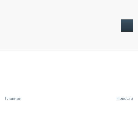
ТОПЛИВНЫЙ КРИЗИС
НОВОСТИ
CTT EXPO 2026
CTT EXPO 2025
КАК ПРОДЛИТЬ ЖИЗНЬ СПЕЦТЕХНИКЕ?
Главная
Новости
АНАЛИТИКА
ОБЗОР РЫНКА
ТЕХНИКА КРУПНЫМ ПЛАНОМ
ИСПЫТАТЕЛИ
ТЕХНОЛОГИИ
ДОРОЖНАЯ ИНДУСТРИЯ