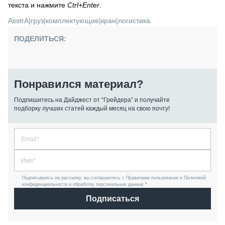
текста и нажмите
Ctrl+Enter
.
AsstrA
|
груз
|
комплектующие
|
кран
|
логистика
ПОДЕЛИТЬСЯ:
Понравился материал?
Подпишитесь на Дайджест от “Грейдера” и получайте
подборку лучших статей каждый месяц на свою почту!
Подписываясь на рассылку, вы соглашаетесь с Правилами пользования и Политикой
конфиденциальности и обработку персональных данных *
Подписаться