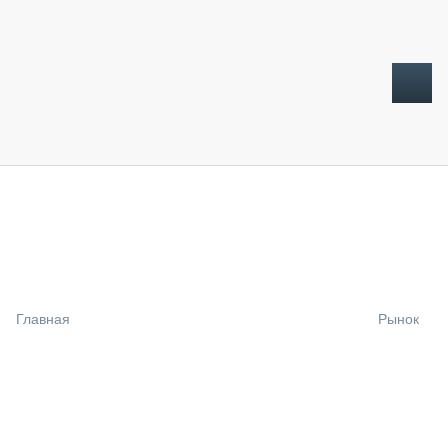
ТОПЛИВНЫЙ КРИЗИС
НОВОСТИ
CTT EXPO 2026
CTT EXPO 2025
КАК ПРОДЛИТЬ ЖИЗНЬ СПЕЦТЕХНИКЕ?
Главная
Рынок
АНАЛИТИКА
ОБЗОР РЫНКА
ТЕХНИКА КРУПНЫМ ПЛАНОМ
ИСПЫТАТЕЛИ
ТЕХНОЛОГИИ
ДОРОЖНАЯ ИНДУСТРИЯ