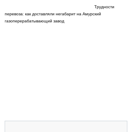
СЕРВИСМЕНЫ
Трудности
перевоза: как доставляли негабарит на Амурский
СПЕЦПРОЕКТЫ
МЕРОПРИЯТИЯ
газоперерабатывающий завод
СТАТЬИ ПО КАТЕГОРИЯМ ТЕХНИКИ
О ПРОЕКТЕ